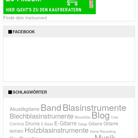
Finde dein Instrument
FACEBOOK
SCHLAGWÖRTER
Blasinstrumente
Band
Akustikgitarre
Blog
Blechblasinstrumente
Blockflöte
Cello
E-Gitarre
Drums
Gitarre
Gitarre
Corona
E-Bass
Geige
Holzblasinstrumente
lernen
Home Recording
Musik