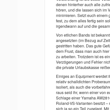
denen hinterher auch alle zufr
hören, und die lassen sich im 
minimieren. Setzt euch einem 
fest, zu dem alles fertig sein 
irgendwann auf und die gesamt
Von etlichen Bands ist bekannt
angesetzten (im Bezug auf Zeit
gestritten haben. Das gute Gefü
dem Frust, dass man auch hier 
zu arbeiten. Trotzdem ist es e
Verzögerungen und Fehler nicht
die private Urlaubskasse reiße
Einiges an Equipment werdet ih
relativ schalldichten Proberau
isoliert, als auch die vorbeif
raus seid ihr, wenn einer von 
Schlage einer Yamaha AW2816
Roland-VS-Varianten besitzt – 
sich ja so ein Teil zugelegt. Mi