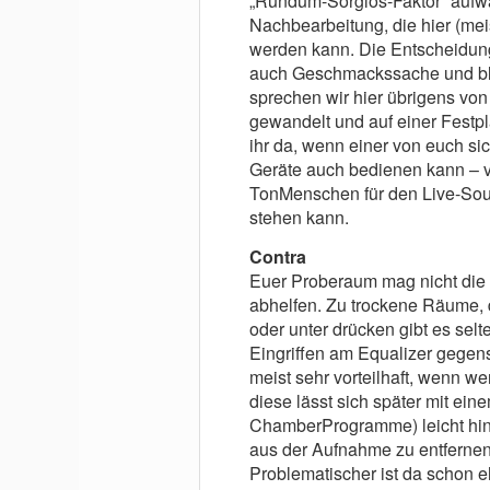
„Rundum-Sorglos-Faktor“ aufwar
Nachbearbeitung, die hier (mei
werden kann. Die Entscheidung 
auch Geschmackssache und blei
sprechen wir hier übrigens von
gewandelt und auf einer Festpl
ihr da, wenn einer von euch si
Geräte auch bedienen kann – vi
TonMenschen für den Live-Soun
stehen kann.
Contra
Euer Proberaum mag nicht die 
abhelfen. Zu trockene Räume, 
oder unter drücken gibt es selt
Eingriffen am Equalizer gegen
meist sehr vorteilhaft, wenn 
diese lässt sich später mit ein
ChamberProgramme) leicht hi
aus der Aufnahme zu entfernen
Problematischer ist da schon e