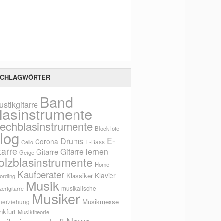
Scho
CHLAGWÖRTER
Band
ustikgitarre
lasinstrumente
lechblasinstrumente
Blockflöte
log
E-
Drums
Corona
E-Bass
Cello
tarre
Gitarre lernen
Gitarre
Geige
olzblasinstrumente
Home
Kaufberater
Klavier
Klassiker
ording
Musik
musikalische
ertgitarre
Musiker
Musikmesse
herziehung
nkfurt
Musiktheorie