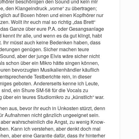
pfhörer beschönigen den Sound und kein mir
ge, den Klangeindruck „vorne“ zu übertragen;
möglich auf Boxen hören und einen Kopfhörer nur
zen. Wollt ihr euch mal so richtig „das Brett“
, das Ganze über eure P.A. oder Gesangsanlage
kennt ihr alle, und wenn es da gut klingt, habt
ht. Ihr müsst auch keine Bedenken haben, dass
rderungen genügen. Sicher machen teure
Sound, aber der junge Elvis wäre sicher nicht
ls schon über ein Mikro hätte singen können,
 euren bevorzugten Musikalienhändler käuflich
entsprechende Testberichte rein, in dieser
iniges geboten. Andererseits kenne ich Leute,
sind, ein Shure SM-58 für die Vocals zu
über ein teures Studiomikro zu „künstlich“ war.
hen aus, bevor ihr euch in Unkosten stürzt, denn
 für Aufnahmen nicht gänzlich ungeeignet sein.
h aber wahrscheinlich die Angst, zu wenig Know-
aben. Kann ich verstehen, aber denkt doch mal
ehen, aber eine Garantie dafür, dass ihr hinterher