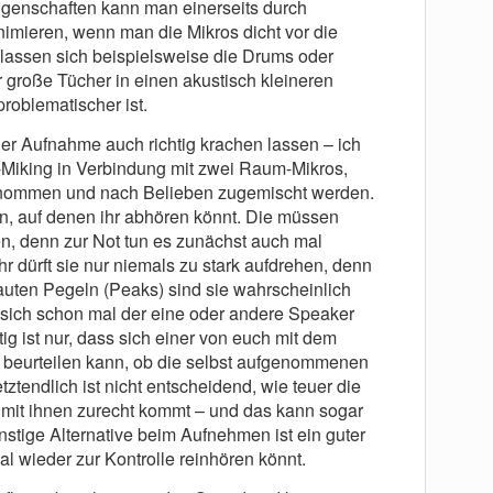
enschaften kann man einerseits durch
imieren, wenn man die Mikros dicht vor die
s lassen sich beispielsweise die Drums oder
 große Tücher in einen akustisch kleineren
roblematischer ist.
f der Aufnahme auch richtig krachen lassen – ich
-Miking in Verbindung mit zwei Raum-Mikros,
enommen und nach Belieben zugemischt werden.
xen, auf denen ihr abhören könnt. Die müssen
en, denn zur Not tun es zunächst auch mal
r dürft sie nur niemals zu stark aufdrehen, denn
auten Pegeln (Peaks) sind sie wahrscheinlich
sich schon mal der eine oder andere Speaker
ig ist nur, dass sich einer von euch mit dem
 beurteilen kann, ob die selbst aufgenommenen
tztendlich ist nicht entscheidend, wie teuer die
mit ihnen zurecht kommt – und das kann sogar
nstige Alternative beim Aufnehmen ist ein guter
al wieder zur Kontrolle reinhören könnt.