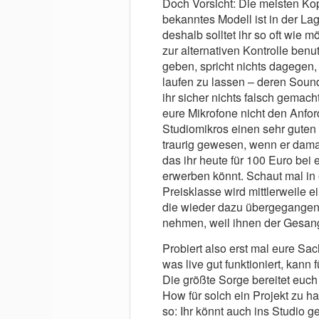
Doch Vorsicht: Die meisten Ko
bekanntes Modell ist in der La
deshalb solltet ihr so oft wie 
zur alternativen Kontrolle benut
geben, spricht nichts dagegen
laufen zu lassen – deren Sound 
ihr sicher nichts falsch gemac
eure Mikrofone nicht den Anfo
Studiomikros einen sehr guten 
traurig gewesen, wenn er dama
das ihr heute für 100 Euro bei
erwerben könnt. Schaut mal in 
Preisklasse wird mittlerweile e
die wieder dazu übergegangen 
nehmen, weil ihnen der Gesang 
Probiert also erst mal eure Sac
was live gut funktioniert, kann
Die größte Sorge bereitet euc
How für solch ein Projekt zu h
so: Ihr könnt auch ins Studio g