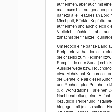
aufnehmen, aber auch mit einem
man muss hier nur genauer plan
nahezu alle Features an Bord 
Mischpult, Effekte, Kopfhörera
aufnehmen und auch gleich di
Vielleicht möchtet ihr aber au
zunächst die finanziell günstig
Um jedoch eine ganze Band a
Peripherie vorhanden sein: ei
gleichzeitig zum Rechner bzw
Samplitude oder Sonar) schicke
Ausspielwege bzw. RoutingMögl
etwa Mehrkanal-Kompressoren.
die Geräte, die all diesen Anfo
und Rechner plus Peripherie kö
o. g. Workstations. Für einen C
Nachbearbeitung einer Aufnahm
bezüglich Treiber und Installa
hingegen mit (meist) solider 