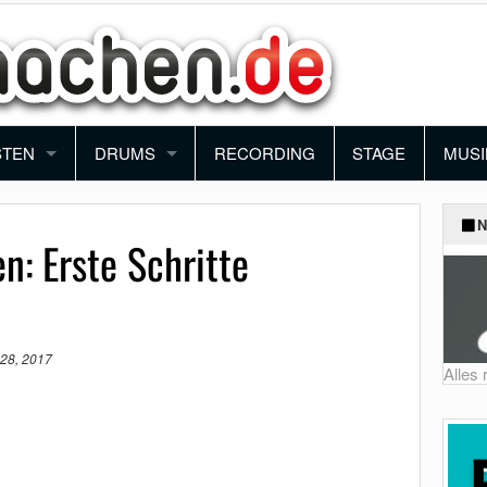
STEN
DRUMS
RECORDING
STAGE
MUSI
ANO
SCHLAGZEUG
BAN
N
: Erste Schritte
YBOARD
PERCUSSION
ORC
NTHESIZER
BLO
28, 2017
KORDEON
FUN
Alles
MUSI
SCH