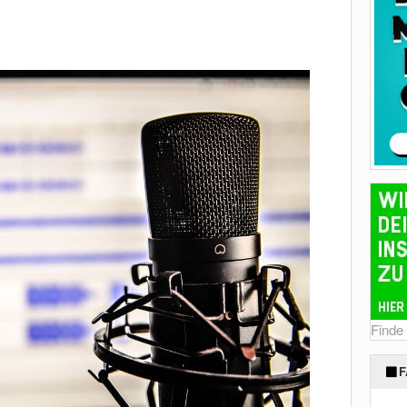
Finde
F