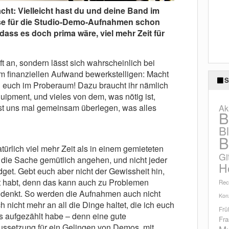
ht: Vielleicht hast du und deine Band im
se für die Studio-Demo-Aufnahmen schon
dass es doch prima wäre, viel mehr Zeit für
ft an, sondern lässt sich wahrscheinlich bei
m finanziellen Aufwand bewerkstelligen: Macht
S
 euch im Proberaum! Dazu braucht ihr nämlich
uipment, und vieles von dem, was nötig ist,
Lasst uns mal gemeinsam überlegen, was alles
Ak
B
B
B
türlich viel mehr Zeit als in einem gemieteten
Gi
t die Sache gemütlich angehen, und nicht jeder
H
dget. Gebt euch aber nicht der Gewissheit hin,
it habt, denn das kann auch zu Problemen
Rec
h denkt. So werden die Aufnahmen auch nicht
Konz
 nicht mehr an all die Dinge haltet, die ich euch
Frü
 aufgezählt habe – denn eine gute
Fra
aussetzung für ein Gelingen von Demos, mit