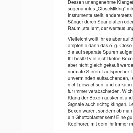
Dessen unangenehme Klangeig
sogenanntes „CloseMiking“ min
Instrumente stellt, andererseit
Sänger durch Spanplatten oder
Raum „stellen“, der weitaus unp
Vielleicht wollt ihr es aber au
empfehle dann das o. g. Close
die auf separate Spuren aufg
Ihr besitzt vielleicht keine Bo
aber nicht gleich gekauft werd
normale Stereo-Lautsprecher. Ih
unvermindert auftauchenden, l
nicht gewachsen, und da kann 
für immer verabschieden. Wicht
Klang der Boxen auskennt und
Signale auch richtig klingen. Le
Boxen waren, sondern ob man 
ein Ghettoblaster sein! Eine gü
Kopfhörer, mit dem ihr immer m