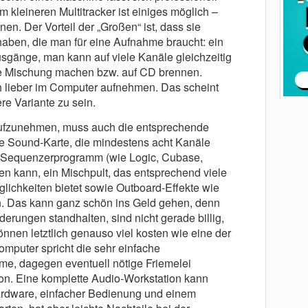
 kleineren Multitracker ist einiges möglich –
en. Der Vorteil der „Großen“ ist, dass sie
haben, die man für eine Aufnahme braucht: ein
usgänge, man kann auf viele Kanäle gleichzeitig
e Mischung machen bzw. auf CD brennen.
ch lieber im Computer aufnehmen. Das scheint
ere Variante zu sein.
ufzunehmen, muss auch die entsprechende
ne Sound-Karte, die mindestens acht Kanäle
. Sequenzerprogramm (wie Logic, Cubase,
n kann, ein Mischpult, das entsprechend viele
ichkeiten bietet sowie Outboard-Effekte wie
 Das kann ganz schön ins Geld gehen, denn
rderungen standhalten, sind nicht gerade billig,
nnen letztlich genauso viel kosten wie eine der
omputer spricht die sehr einfache
e, dagegen eventuell nötige Friemelei
tion. Eine komplette Audio-Workstation kann
Hardware, einfacher Bedienung und einem