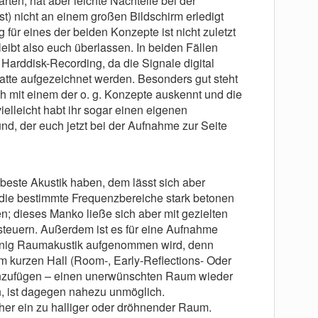
ten, hat aber leichte Nachteile bei der
st) nicht an einem großen Bildschirm erledigt
für eines der beiden Konzepte ist nicht zuletzt
bt also euch überlassen. In beiden Fällen
 Harddisk-Recording, da die Signale digital
atte aufgezeichnet werden. Besonders gut steht
ch mit einem der o. g. Konzepte auskennt und die
elleicht habt ihr sogar einen eigenen
d, der euch jetzt bei der Aufnahme zur Seite
beste Akustik haben, dem lässt sich aber
die bestimmte Frequenzbereiche stark betonen
en; dieses Manko ließe sich aber mit gezielten
steuern. Außerdem ist es für eine Aufnahme
wenig Raumakustik aufgenommen wird, denn
em kurzen Hall (Room-, Early-Reflections- Oder
nzufügen – einen unerwünschten Raum wieder
, ist dagegen nahezu unmöglich.
her ein zu halliger oder dröhnender Raum.