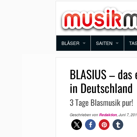
BLÄSER
SAITEN
TA
TROMPETE
VIOLINE
PI
BLASIUS – das e
POSAUNE
BRATSCHE
KE
in Deutschland
SAXOPHON
E-GITARRE
SY
3 Tage Blasmusik pur!
KLARINETTE
AKUSTIK GITARRE
AK
Geschrieben von
,
Juni 7, 20
Redaktion
QUERFLÖTE
E-BASS
BLOCKFLÖTE
HARFE