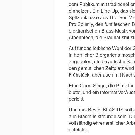
dem Publikum mit traditionell
einheizen. Ein Line-Up, das si
Spitzenklasse aus Tirol von V
Pro Solist’y, den fünf feschen 
elektronischen Brass-Musik vo
Alpenblech, die Brauhausmusik
Auf für das leibliche Wohl der 
in herrlicher Biergartenatmos
angeboten, die bayerische Schm
den gemütlichen Zeltplatz wird
Frühstück, aber auch mit Nach
Eine Open-Stage, die Platz fü
bietet, und ein informativerAus
perfekt.
Und das Beste: BLASIUS soll e
alle Blasmusikfreunde sein. Di
vollständig ehrenamtlicher Ar
geleistet.