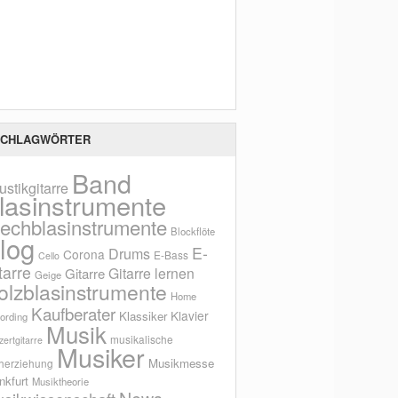
Scho
CHLAGWÖRTER
Band
ustikgitarre
lasinstrumente
lechblasinstrumente
Blockflöte
log
E-
Drums
Corona
E-Bass
Cello
tarre
Gitarre lernen
Gitarre
Geige
olzblasinstrumente
Home
Kaufberater
Klavier
Klassiker
ording
Musik
musikalische
ertgitarre
Musiker
Musikmesse
herziehung
nkfurt
Musiktheorie