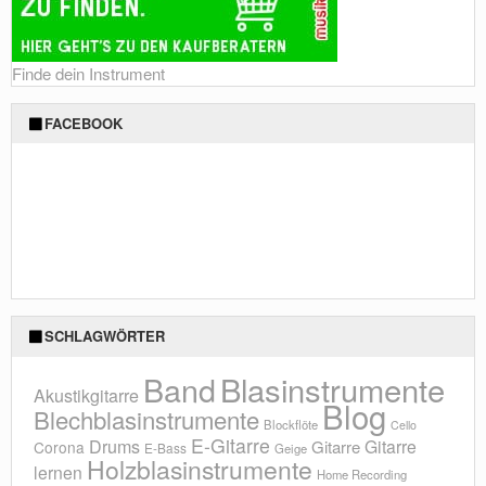
Finde dein Instrument
FACEBOOK
SCHLAGWÖRTER
Blasinstrumente
Band
Akustikgitarre
Blog
Blechblasinstrumente
Blockflöte
Cello
E-Gitarre
Drums
Gitarre
Gitarre
Corona
E-Bass
Geige
Holzblasinstrumente
lernen
Home Recording