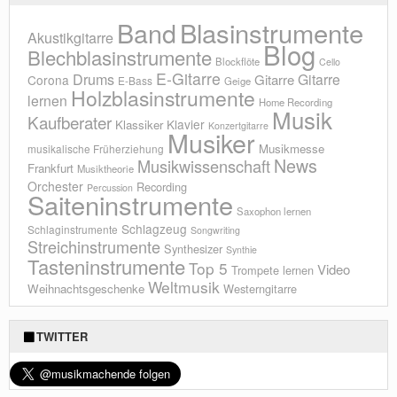
Blasinstrumente
Band
Akustikgitarre
Blog
Blechblasinstrumente
Blockflöte
Cello
E-Gitarre
Drums
Gitarre
Gitarre
Corona
E-Bass
Geige
Holzblasinstrumente
lernen
Home Recording
Musik
Kaufberater
Klavier
Klassiker
Konzertgitarre
Musiker
Musikmesse
musikalische Früherziehung
News
Musikwissenschaft
Frankfurt
Musiktheorie
Orchester
Recording
Percussion
Saiteninstrumente
Saxophon lernen
Schlagzeug
Schlaginstrumente
Songwriting
Streichinstrumente
Synthesizer
Synthie
Tasteninstrumente
Top 5
Video
Trompete lernen
Weltmusik
Weihnachtsgeschenke
Westerngitarre
TWITTER