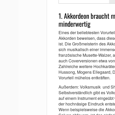
1. Akkordeon braucht m
minderwertig
Eines der beliebtesten Vorurte
Akkorden beweisen, dass dieses
ist. Die Großmeisterin des Akk
sich musikalisch einer immense
französische Musette-Walzer, a
auch Coverversionen etwa von 
Zahlreiche weitere Hochkaräte
Hussong, Mogens Ellegaard, Di
Vorurteil mühelos entkräften.
Außerdem: Volksmusik und Shan
Selbstverständlich gibt es Vol
auf einem Instrument eingeübt
der hochnäsige Eindruck entste
Wenn beispielsweise die Akkord