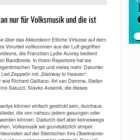
an nur für Volksmusik und die ist
ile über das Akkordeon! Etliche Virtuose auf dem
 Vorurteil vollkommen aus der Luft gegriffen
ordeons, die Französin Lydie Auvray bedient
n Bandbreite. In ihrem Repertoire hat sie
rgentinischen Tango und vieles mehr. Darunter
Led Zeppelin mit „Stairway to Heaven“.
r wie Richard Galliano, Art van Damme, Stefan
no Saluzzi, Slavko Avsenik, die dieses
tys können einfach gestrickt sein, durchaus.
kslieder, die von nahezu jedem gesungen oder
 werden können. Dadurch darf aber keineswegs
hen, Volksmusik sei grundsätzlich simpel.
eonisten auf der Steirischen ihre Oberkrainer-