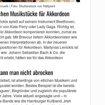
smusik | Foto: Shutterstock von Halfpoint
schen Musikstücke für Akkordeon
ckis spielt auf seinem Instrument Beethoven,
 von Kate Perry oder Lady Gaga. Richtig ist,
für Akkordeon komponieren konnten, zumal es
ht gab. Mit Bravour liefern Akkordeonisten wie
enen Interpretationen ab. In der neueren
positionen für Akkordeon. Martynas Levickis ist
n wie Johann Sebastian Bach & Co. die
9 erlebt, hätten sie für das Akkordeon
kann man nicht abrocken
tiert, ist allerdings von etlichen Musikern und
ustet worden. Bestes Beispiel ist die bereits
ues“, Begründer und zugleich die populärste
Jahre. Viele aktuell angesagte und – in
de Bands wie die Hamburger Kultband „Irish