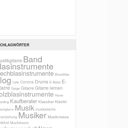
Scho
CHLAGWÖRTER
Band
ustikgitarre
lasinstrumente
lechblasinstrumente
Blockflöte
log
E-
Drums
Corona
E-Bass
Cello
tarre
Gitarre lernen
Gitarre
Geige
olzblasinstrumente
Home
Kaufberater
Klavier
Klassiker
ording
Musik
musikalische
ertgitarre
Musiker
Musikmesse
herziehung
nkfurt
Musiktheorie