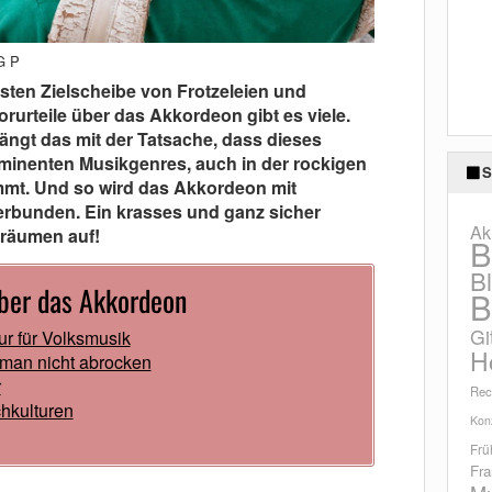
G P
sten Zielscheibe von Frotzeleien und
orurteile über das Akkordeon gibt es viele.
gt das mit der Tatsache, dass dieses
ominenten Musikgenres, auch in der rockigen
S
mmt. Und so wird das Akkordeon mit
verbunden. Ein krasses und ganz sicher
Ak
 räumen auf!
B
B
über das Akkordeon
B
Gi
r für Volksmusik
H
man nicht abrocken
r
Rec
hkulturen
Konz
Frü
Fra