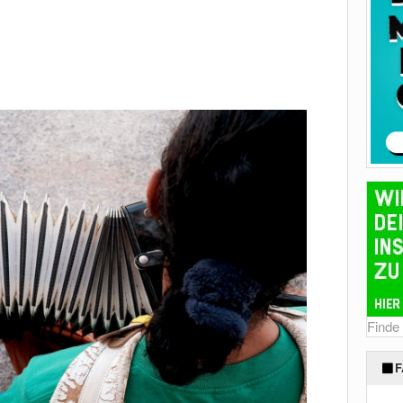
Finde
F