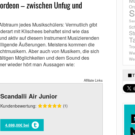
Mu
kordeon – zwischen Unfug und
Or
S
Sax
lbtraum jedes Musikschülers: Vermutlich gibt
Sc
derart mit Klischees behaftet sind wie das
St
nd aktiv auf diesem Instrument Musizierenden
T
billigende Äußerungen. Meistens kommen die
Tro
chtmusikern. Aber auch von Musikern, die sich
We
lfältigen Möglichkeiten und dem Sound des
Wes
mer wieder hört man Aussagen wie:
T
Affiliate Links
Scandalli Air Junior
Kundenbewertung:
(1)
4.698,00€ bei