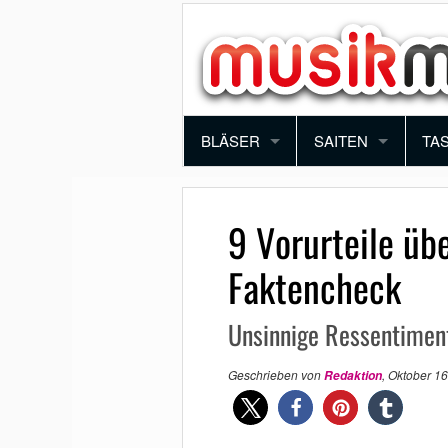
BLÄSER
SAITEN
TA
TROMPETE
VIOLINE
PI
9 Vorurteile üb
POSAUNE
BRATSCHE
KE
Faktencheck
SAXOPHON
E-GITARRE
SY
Unsinnige Ressentimen
KLARINETTE
AKUSTIK GITARRE
AK
Geschrieben von
,
Oktober 16
Redaktion
QUERFLÖTE
E-BASS
BLOCKFLÖTE
HARFE