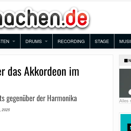
STEN
DRUMS
RECORDING
STAGE
MUSI
ANO
SCHLAGZEUG
BAN
N
er das Akkordeon im
YBOARD
PERCUSSION
ORC
NTHESIZER
BLO
ts gegenüber der Harmonika
KORDEON
FUN
Alles
, 2025
MUSI
SCH