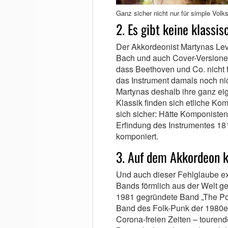
Ganz sicher nicht nur für simple Volk
2. Es gibt keine klassi
Der Akkordeonist Martynas Levi
Bach und auch Cover-Versionen
dass Beethoven und Co. nicht 
das Instrument damals noch nic
Martynas deshalb ihre ganz eig
Klassik finden sich etliche Kom
sich sicher: Hätte Komponiste
Erfindung des Instrumentes 181
komponiert.
3. Auf dem Akkordeon 
Und auch dieser Fehlglaube exis
Bands förmlich aus der Welt gep
1981 gegründete Band „The Pog
Band des Folk-Punk der 1980er 
Corona-freien Zeiten – touren