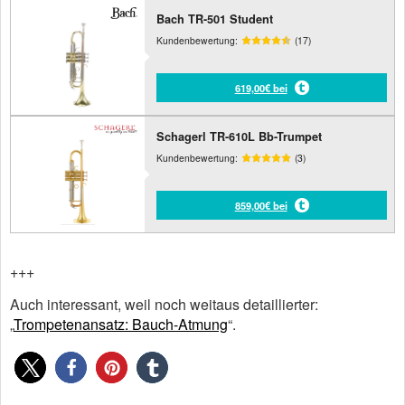
Bach TR-501 Student
Kundenbewertung:
(17)
619,00€ bei
Schagerl TR-610L Bb-Trumpet
Kundenbewertung:
(3)
859,00€ bei
+++
Auch interessant, weil noch weitaus detaillierter:
„
Trompetenansatz: Bauch-Atmung
“.