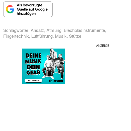
Schlagwörter:
Ansatz
,
Atmung
,
Blechblasinstrumente
,
Fingertechnik
,
Luftführung
,
Musik
,
Stütze