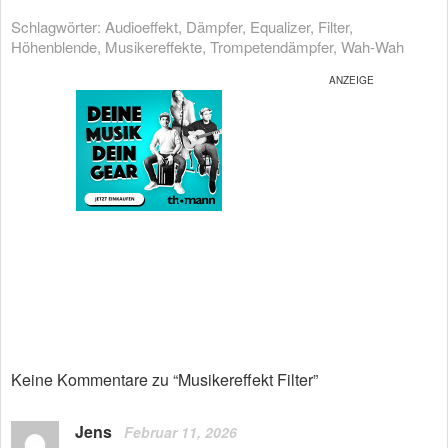
Schlagwörter:
Audioeffekt
,
Dämpfer
,
Equalizer
,
Filter
,
Höhenblende
,
Musikereffekte
,
Trompetendämpfer
,
Wah-Wah
Keine Kommentare zu “Musikereffekt Filter”
Jens
Februar 11, 2026