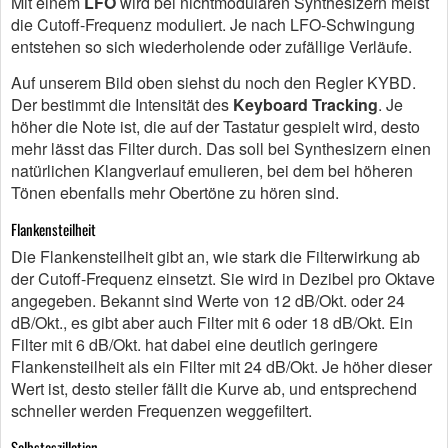
Mit einem
LFO
wird bei nichtmodularen Synthesizern meist
die Cutoff-Frequenz moduliert. Je nach LFO-Schwingung
entstehen so sich wiederholende oder zufällige Verläufe.
Auf unserem Bild oben siehst du noch den Regler KYBD.
Der bestimmt die Intensität des
Keyboard Tracking
. Je
höher die Note ist, die auf der Tastatur gespielt wird, desto
mehr lässt das Filter durch. Das soll bei Synthesizern einen
natürlichen Klangverlauf emulieren, bei dem bei höheren
Tönen ebenfalls mehr Obertöne zu hören sind.
Flankensteilheit
Die Flankensteilheit gibt an, wie stark die Filterwirkung ab
der Cutoff-Frequenz einsetzt. Sie wird in Dezibel pro Oktave
angegeben. Bekannt sind Werte von 12 dB/Okt. oder 24
dB/Okt., es gibt aber auch Filter mit 6 oder 18 dB/Okt. Ein
Filter mit 6 dB/Okt. hat dabei eine deutlich geringere
Flankensteilheit als ein Filter mit 24 dB/Okt. Je höher dieser
Wert ist, desto steiler fällt die Kurve ab, und entsprechend
schneller werden Frequenzen weggefiltert.
Selbstoszillation