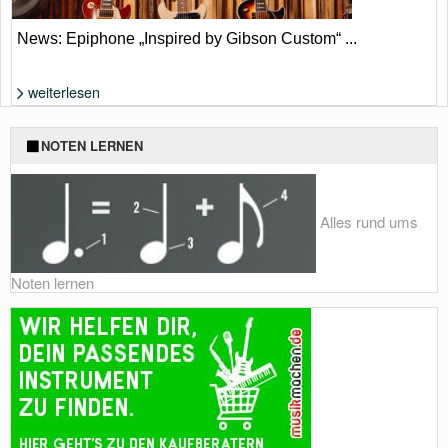
News: Epiphone „Inspired by Gibson Custom“ ...
weiterlesen
DIe neuen Finishes: Golden Poppy Burst bei der 1959 Les Paul Standard
NOTEN LERNEN
Reissue, TV White bei der 1960 Les Paul Special Double Cut Reissue
und Sedona Burst bei der Les Paul Custom. | Epiphone
Alles rund ums
Noten lernen