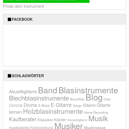
Finde dein Instrument
FACEBOOK
SCHLAGWÖRTER
Blasinstrumente
Band
Akustikgitarre
Blog
Blechblasinstrumente
Blockflöte
Cello
E-Gitarre
Drums
Gitarre
Gitarre
Corona
E-Bass
Geige
Holzblasinstrumente
lernen
Home Recording
Musik
Kaufberater
Klavier
Klassiker
Konzertgitarre
Musiker
Musikmesse
musikalische Früherziehung