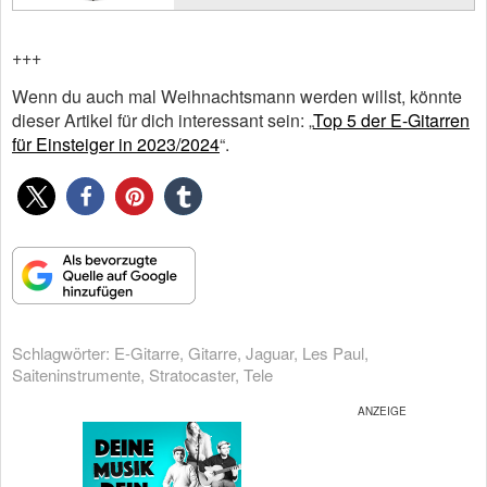
+++
Wenn du auch mal Weihnachtsmann werden willst, könnte
dieser Artikel für dich interessant sein: „
Top 5 der E-Gitarren
für Einsteiger in 2023/2024
“.
Schlagwörter:
E-Gitarre
,
Gitarre
,
Jaguar
,
Les Paul
,
Saiteninstrumente
,
Stratocaster
,
Tele