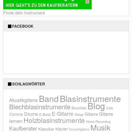
Finde dein Instrument
FACEBOOK
SCHLAGWÖRTER
Blasinstrumente
Band
Akustikgitarre
Blog
Blechblasinstrumente
Blockflöte
Cello
E-Gitarre
Drums
Gitarre
Gitarre
Corona
E-Bass
Geige
Holzblasinstrumente
lernen
Home Recording
Musik
Kaufberater
Klavier
Klassiker
Konzertgitarre