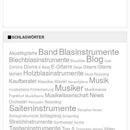
SCHLAGWÖRTER
Blasinstrumente
Band
Akustikgitarre
Blog
Blechblasinstrumente
Blockflöte
Cello
E-Gitarre
Drums
Gitarre
Gitarre
Corona
E-Bass
Geige
Holzblasinstrumente
lernen
Home Recording
Musik
Kaufberater
Klavier
Klassiker
Konzertgitarre
Musiker
Musikmesse
musikalische Früherziehung
News
Musikwissenschaft
Frankfurt
Musiktheorie
Orchester
Recording
Percussion
Saiteninstrumente
Saxophon lernen
Schlagzeug
Schlaginstrumente
Songwriting
Streichinstrumente
Synthesizer
Synthie
Tasteninstrumente
Top 5
Video
Trompete lernen