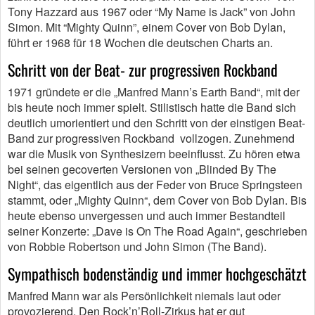
Tony Hazzard aus 1967 oder “My Name is Jack” von John
Simon. Mit “Mighty Quinn”, einem Cover von Bob Dylan,
führt er 1968 für 18 Wochen die deutschen Charts an.
Schritt von der Beat- zur progressiven Rockband
1971 gründete er die „Manfred Mann’s Earth Band“, mit der
bis heute noch immer spielt. Stilistisch hatte die Band sich
deutlich umorientiert und den Schritt von der einstigen Beat-
Band zur progressiven Rockband vollzogen. Zunehmend
war die Musik von Synthesizern beeinflusst. Zu hören etwa
bei seinen gecoverten Versionen von „Blinded By The
Night“, das eigentlich aus der Feder von Bruce Springsteen
stammt, oder „Mighty Quinn“, dem Cover von Bob Dylan. Bis
heute ebenso unvergessen und auch immer Bestandteil
seiner Konzerte: „Dave is On The Road Again“, geschrieben
von Robbie Robertson und John Simon (The Band).
Sympathisch bodenständig und immer hochgeschätzt
Manfred Mann war als Persönlichkeit niemals laut oder
provozierend. Den Rock’n’Roll-Zirkus hat er gut