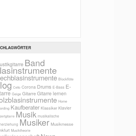
Scho
CHLAGWÖRTER
Band
ustikgitarre
lasinstrumente
lechblasinstrumente
Blockflöte
log
E-
Drums
Corona
E-Bass
Cello
tarre
Gitarre lernen
Gitarre
Geige
olzblasinstrumente
Home
Kaufberater
Klavier
Klassiker
ording
Musik
musikalische
ertgitarre
Musiker
Musikmesse
herziehung
nkfurt
Musiktheorie