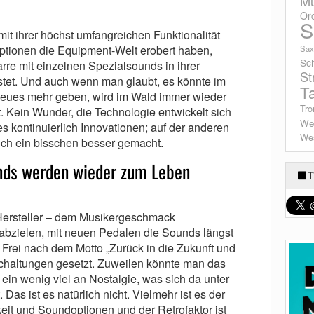
Mu
Or
S
mit ihrer höchst umfangreichen Funktionalität
tionen die Equipment-Welt erobert haben,
Sax
Sc
tarre mit einzelnen Spezialsounds in ihrer
St
stet. Und auch wenn man glaubt, es könnte im
T
Neues mehr geben, wird im Wald immer wieder
Tro
. Kein Wunder, die Technologie entwickelt sich
We
es kontinuierlich Innovationen; auf der anderen
Wes
ch ein bisschen besser gemacht.
nds werden wieder zum Leben
T
e Hersteller – dem Musikergeschmack
 abzielen, mit neuen Pedalen die Sounds längst
 Frei nach dem Motto „Zurück in die Zukunft und
chaltungen gesetzt. Zuweilen könnte man das
in wenig viel an Nostalgie, was sich da unter
as ist es natürlich nicht. Vielmehr ist es der
eit und Soundoptionen und der Retrofaktor ist