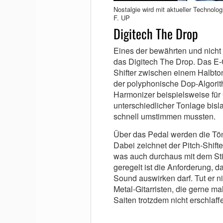
Nostalgie wird mit aktueller Technolo
F. UP
Digitech The Drop
Eines der bewährten und nicht m
das Digitech The Drop. Das E-G
Shifter zwischen einem Halbton 
der polyphonische Dop-Algorit
Harmonizer beispielsweise für 
unterschiedlicher Tonlage bis
schnell umstimmen mussten.
Über das Pedal werden die Töne
Dabei zeichnet der Pitch-Shift
was auch durchaus mit dem St
geregelt ist die Anforderung, d
Sound auswirken darf. Tut er ni
Metal-Gitarristen, die gerne mal
Saiten trotzdem nicht erschlaff