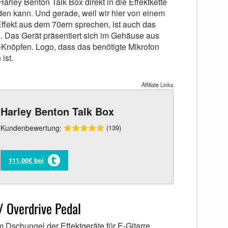
e Harley Benton Talk Box direkt in die Effektkette
den kann. Und gerade, weil wir hier von einem
fekt aus dem 70ern sprechen, ist auch das
. Das Gerät präsentiert sich im Gehäuse aus
ti-Knöpfen. Logo, dass das benötigte Mikrofon
ist.
Affiliate Links
Harley Benton Talk Box
Kundenbewertung:
(139)
111,00€ bei
/ Overdrive Pedal
 Dschungel der Effektgeräte für E-Gitarre