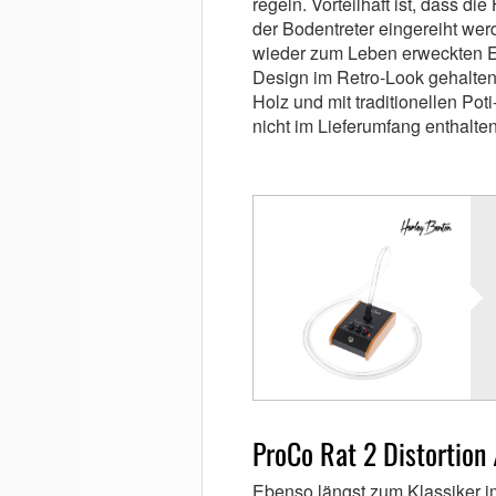
regeln. Vorteilhaft ist, dass di
der Bodentreter eingereiht wer
wieder zum Leben erweckten Ef
Design im Retro-Look gehalten
Holz und mit traditionellen Po
nicht im Lieferumfang enthalten 
ProCo Rat 2 Distortion 
Ebenso längst zum Klassiker im