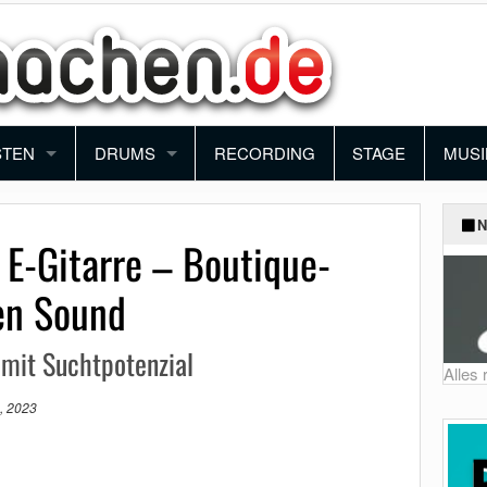
STEN
DRUMS
RECORDING
STAGE
MUSI
ANO
SCHLAGZEUG
BAN
N
r E-Gitarre – Boutique-
YBOARD
PERCUSSION
ORC
en Sound
NTHESIZER
BLO
mit Suchtpotenzial
KORDEON
FUN
Alles
, 2023
MUSI
SCH