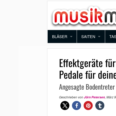
BLÄSER
SAITEN
TA
TROMPETE
VIOLINE
PI
Effektgeräte fü
POSAUNE
BRATSCHE
KE
Pedale für dein
SAXOPHON
E-GITARRE
SY
Angesagte Bodentreter 
KLARINETTE
AKUSTIK GITARRE
AK
Geschrieben von
,
März 9
Jörn Petersen
QUERFLÖTE
E-BASS
BLOCKFLÖTE
HARFE