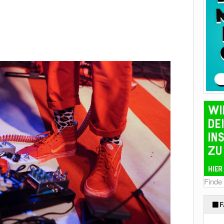
Finde
F