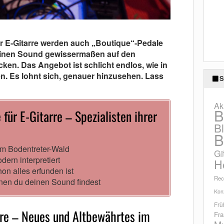
ür E-Gitarre werden auch „Boutique“-Pedale
einen Sound gewissermaßen auf den
ken. Das Angebot ist schlicht endlos, wie in
n. Es lohnt sich, genauer hinzusehen. Lass
S
Ak
B
 für E-Gitarre – Spezialisten ihrer
B
B
im Bodentreter-Wald
Gi
ern interpretiert
H
n alles erfunden ist
Rec
enen du deinen Sound findest
Konz
Frü
arre – Neues und Altbewährtes im
Fra