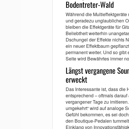
Bodentreter-Wald
Während die Multieffektgeräte 
und geradezu unglaublichen Op
bleiben die Effektgeräte für Gi
Beliebtheit weiterhin unangeta
Dschungel der Effekte nichts 
ein neuer Effektbaum gepflanzt
permanent weiter. Und so gibt 
Seite wird Bewährtes immer no
Längst vergangene Sou
erweckt
Das Interessante ist, dass di
entsprechend – oftmals darauf
vergangener Tage zu imitieren.
umgekehrt“ wird auf analoge S
Gefühl bekommen, es sei doch e
den Boutique-Pedalen tummelt. D
Einklang von Innovationsfähigk