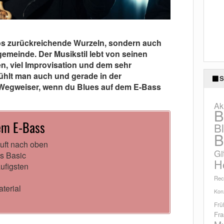
los zurückreichende Wurzeln, sondern auch
emeinde. Der Musikstil lebt von seinen
en, viel Improvisation und dem sehr
fühlt man auch und gerade in der
S
r Wegweiser, wenn du Blues auf dem E-Bass
Ak
B
dem E-Bass
B
B
Luft nach oben
Gi
s Basic
H
ufigsten
Rec
terial
Konz
Frü
Fra