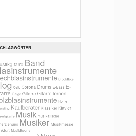
Scho
CHLAGWÖRTER
Band
ustikgitarre
lasinstrumente
lechblasinstrumente
Blockflöte
log
E-
Drums
Corona
E-Bass
Cello
tarre
Gitarre lernen
Gitarre
Geige
olzblasinstrumente
Home
Kaufberater
Klavier
Klassiker
ording
Musik
musikalische
ertgitarre
Musiker
Musikmesse
herziehung
nkfurt
Musiktheorie