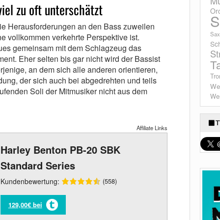
Mu
iel zu oft unterschätzt
Or
S
die Herausforderungen an den Bass zuweilen
Sax
ine vollkommen verkehrte Perspektive ist.
Sc
Blues gemeinsam mit dem Schlagzeug das
St
nt. Eher selten bis gar nicht wird der Bassist
T
erjenige, an dem sich alle anderen orientieren,
Tro
andung, der sich auch bei abgedrehten und teils
We
ufenden Soli der Mitmusiker nicht aus dem
Wes
T
Affiliate Links
Harley Benton PB-20 SBK
Standard Series
Kundenbewertung:
(558)
129,00€ bei