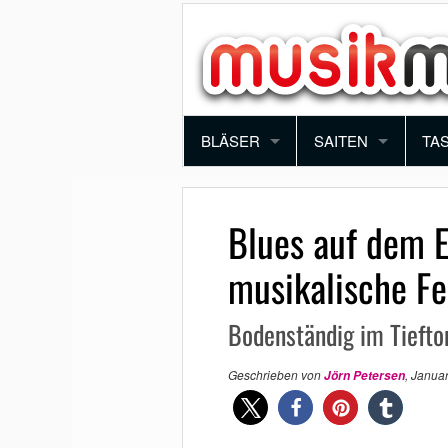
BLÄSER
SAITEN
TA
TROMPETE
VIOLINE
PI
Blues auf dem E
POSAUNE
BRATSCHE
KE
musikalische Fe
SAXOPHON
E-GITARRE
SY
Bodenständig im Tiefto
KLARINETTE
AKUSTIK GITARRE
AK
Geschrieben von
,
Januar
Jörn Petersen
QUERFLÖTE
E-BASS
BLOCKFLÖTE
HARFE