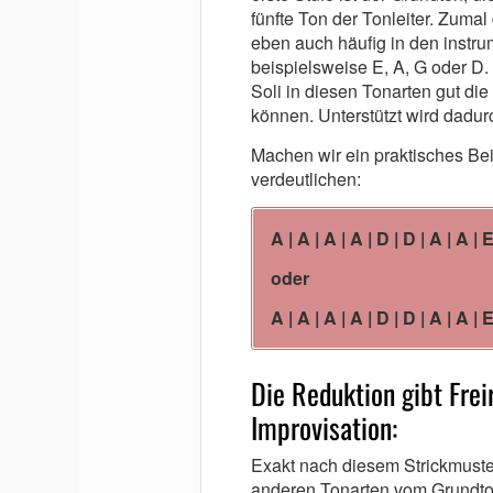
fünfte Ton der Tonleiter. Zumal 
eben auch häufig in den instru
beispielsweise E, A, G oder D. Vo
Soli in diesen Tonarten gut die
können. Unterstützt wird dadur
Machen wir ein praktisches Be
verdeutlichen:
A | A | A | A | D | D | A | A | E
oder
A | A | A | A | D | D | A | A | E
Die Reduktion gibt Frei
Improvisation:
Exakt nach diesem Strickmuste
anderen Tonarten vom Grundto