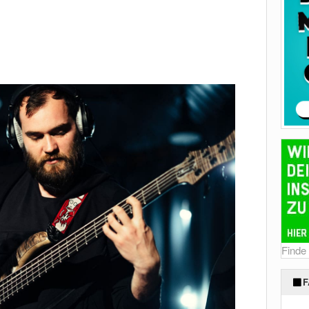
Finde
F