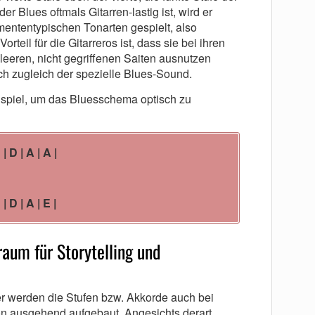
der Blues oftmals Gitarren-lastig ist, wird er
mententypischen Tonarten gespielt, also
rteil für die Gitarreros ist, dass sie bei ihren
 leeren, nicht gegriffenen Saiten ausnutzen
ch zugleich der spezielle Blues-Sound.
ispiel, um das Bluesschema optisch zu
 | D | A | A |
 | D | A | E |
raum für Storytelling und
r werden die Stufen bzw. Akkorde auch bei
n ausgehend aufgebaut. Angesichts derart