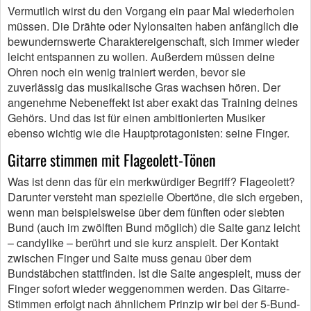
Vermutlich wirst du den Vorgang ein paar Mal wiederholen
müssen. Die Drähte oder Nylonsaiten haben anfänglich die
bewundernswerte Charaktereigenschaft, sich immer wieder
leicht entspannen zu wollen. Außerdem müssen deine
Ohren noch ein wenig trainiert werden, bevor sie
zuverlässig das musikalische Gras wachsen hören. Der
angenehme Nebeneffekt ist aber exakt das Training deines
Gehörs. Und das ist für einen ambitionierten Musiker
ebenso wichtig wie die Hauptprotagonisten: seine Finger.
Gitarre stimmen mit Flageolett-Tönen
Was ist denn das für ein merkwürdiger Begriff? Flageolett?
Darunter versteht man spezielle Obertöne, die sich ergeben,
wenn man beispielsweise über dem fünften oder siebten
Bund (auch im zwölften Bund möglich) die Saite ganz leicht
– candylike – berührt und sie kurz anspielt. Der Kontakt
zwischen Finger und Saite muss genau über dem
Bundstäbchen stattfinden. Ist die Saite angespielt, muss der
Finger sofort wieder weggenommen werden. Das Gitarre-
Stimmen erfolgt nach ähnlichem Prinzip wir bei der 5-Bund-