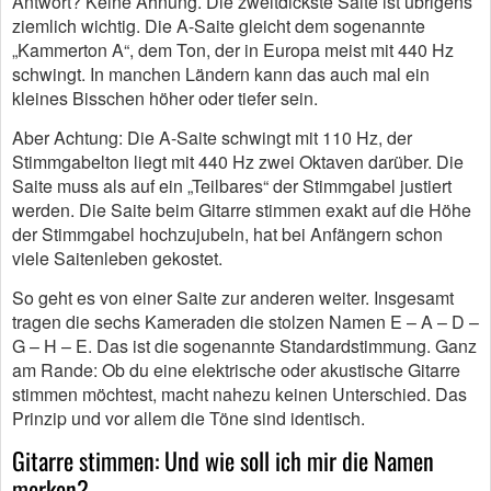
Antwort? Keine Ahnung. Die zweitdickste Saite ist übrigens
ziemlich wichtig. Die A-Saite gleicht dem sogenannte
„Kammerton A“, dem Ton, der in Europa meist mit 440 Hz
schwingt. In manchen Ländern kann das auch mal ein
kleines Bisschen höher oder tiefer sein.
Aber Achtung: Die A-Saite schwingt mit 110 Hz, der
Stimmgabelton liegt mit 440 Hz zwei Oktaven darüber. Die
Saite muss als auf ein „Teilbares“ der Stimmgabel justiert
werden. Die Saite beim Gitarre stimmen exakt auf die Höhe
der Stimmgabel hochzujubeln, hat bei Anfängern schon
viele Saitenleben gekostet.
So geht es von einer Saite zur anderen weiter. Insgesamt
tragen die sechs Kameraden die stolzen Namen E – A – D –
G – H – E. Das ist die sogenannte Standardstimmung. Ganz
am Rande: Ob du eine elektrische oder akustische Gitarre
stimmen möchtest, macht nahezu keinen Unterschied. Das
Prinzip und vor allem die Töne sind identisch.
Gitarre stimmen: Und wie soll ich mir die Namen
merken?