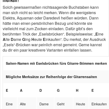
Solch gewissermaßen nichtssagende Buchstaben kann
man sich nicht so leicht merken. Wenn die wenigstens
Elektra, Aquaman oder Daredevil heißen würden. Dann
hätte man einen persönlichen Bezug und könnte sie
vielleicht mal zum Zocken einladen. Dafür gibt’s den
berühmten Trick der „Eselsbrücken“. Beispielsweise: „
E
ine
A
lte
D
ame
G
ing
H
eute
E
inkaufen“. Du merkst, der Ausdruck
„Esels“-Brücken war peinlich ernst gemeint. Gerne kannst
du dir ein paar kreativere Varianten einfallen lassen.
Saiten-Namen mit Eselsbrücken fürs Gitarre-Stimmen merken
Mögliche Merksätze zur Reihenfolge der Gitarrensaiten
E
A
D
G
H
E
Eine
Alte
Dame
Geht
Heute
Einkaufen