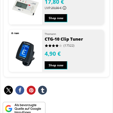
17,80 €
UVP:
29,00 €
Shop now
Thomann
CTG-10 Clip Tuner
(17522)
4,90 €
Shop now