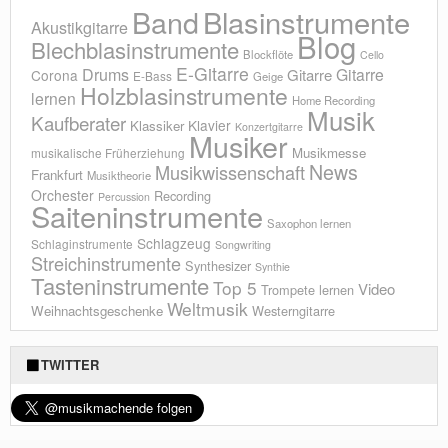
Blasinstrumente
Band
Akustikgitarre
Blog
Blechblasinstrumente
Blockflöte
Cello
E-Gitarre
Drums
Gitarre
Gitarre
Corona
E-Bass
Geige
Holzblasinstrumente
lernen
Home Recording
Musik
Kaufberater
Klavier
Klassiker
Konzertgitarre
Musiker
Musikmesse
musikalische Früherziehung
News
Musikwissenschaft
Frankfurt
Musiktheorie
Orchester
Recording
Percussion
Saiteninstrumente
Saxophon lernen
Schlagzeug
Schlaginstrumente
Songwriting
Streichinstrumente
Synthesizer
Synthie
Tasteninstrumente
Top 5
Video
Trompete lernen
Weltmusik
Weihnachtsgeschenke
Westerngitarre
TWITTER