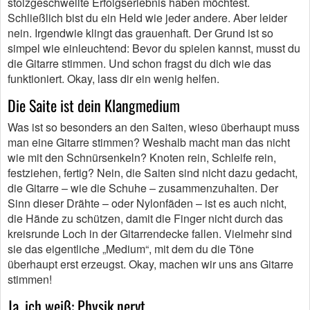
stolzgeschwellte Erfolgserlebnis haben möchtest.
Schließlich bist du ein Held wie jeder andere. Aber leider
nein. Irgendwie klingt das grauenhaft. Der Grund ist so
simpel wie einleuchtend: Bevor du spielen kannst, musst du
die Gitarre stimmen. Und schon fragst du dich wie das
funktioniert. Okay, lass dir ein wenig helfen.
Die Saite ist dein Klangmedium
Was ist so besonders an den Saiten, wieso überhaupt muss
man eine Gitarre stimmen? Weshalb macht man das nicht
wie mit den Schnürsenkeln? Knoten rein, Schleife rein,
festziehen, fertig? Nein, die Saiten sind nicht dazu gedacht,
die Gitarre – wie die Schuhe – zusammenzuhalten. Der
Sinn dieser Drähte – oder Nylonfäden – ist es auch nicht,
die Hände zu schützen, damit die Finger nicht durch das
kreisrunde Loch in der Gitarrendecke fallen. Vielmehr sind
sie das eigentliche „Medium“, mit dem du die Töne
überhaupt erst erzeugst. Okay, machen wir uns ans Gitarre
stimmen!
Ja, ich weiß: Physik nervt