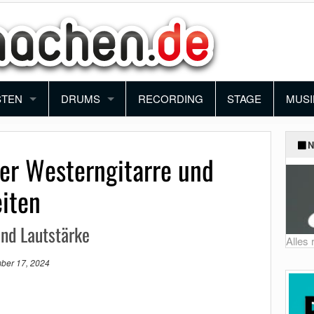
STEN
DRUMS
RECORDING
STAGE
MUSI
ANO
SCHLAGZEUG
BAN
N
er Westerngitarre und
YBOARD
PERCUSSION
ORC
iten
NTHESIZER
BLO
nd Lautstärke
KORDEON
FUN
Alles
ber 17, 2024
MUSI
SCH