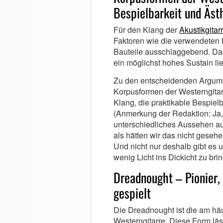
Bespielbarkeit und Äst
Für den Klang der
Akustikgitar
Faktoren wie die verwendeten 
Bauteile ausschlaggebend. Das
ein möglichst hohes Sustain lie
Zu den entscheidenden Argum
Korpusformen der Westerngitar
Klang, die praktikable Bespielb
(Anmerkung der Redaktion: Ja, l
unterschiedliches Aussehen au
als hätten wir das nicht gese
Und nicht nur deshalb gibt es 
wenig Licht ins Dickicht zu bri
Dreadnought – Pionier,
gespielt
Die Dreadnought ist die am hä
Westerngitarre. Diese Form lä