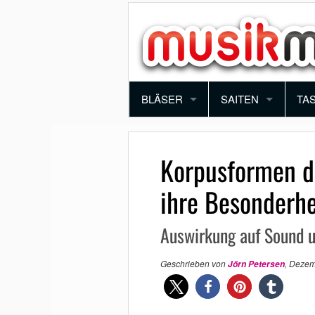
BLÄSER
SAITEN
TA
TROMPETE
VIOLINE
PI
Korpusformen d
POSAUNE
BRATSCHE
KE
ihre Besonderhe
SAXOPHON
E-GITARRE
SY
Auswirkung auf Sound u
KLARINETTE
AKUSTIK GITARRE
AK
Geschrieben von
,
Dezem
Jörn Petersen
QUERFLÖTE
E-BASS
BLOCKFLÖTE
HARFE