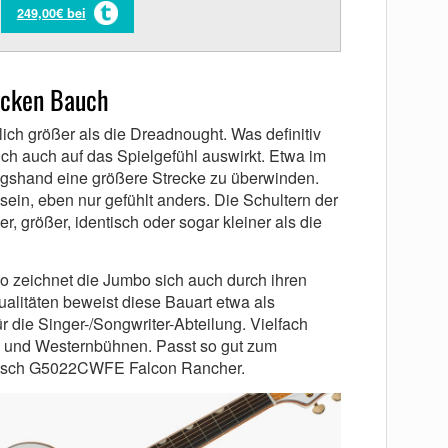
249,00€ bei
icken Bauch
lich größer als die Dreadnought. Was definitiv
sich auch auf das Spielgefühl auswirkt. Etwa im
agshand eine größere Strecke zu überwinden.
ein, eben nur gefühlt anders. Die Schultern der
r, größer, identisch oder sogar kleiner als die
o zeichnet die Jumbo sich auch durch ihren
alitäten beweist diese Bauart etwa als
r die Singer-/Songwriter-Abteilung. Vielfach
y- und Westernbühnen. Passt so gut zum
retsch G5022CWFE Falcon Rancher.