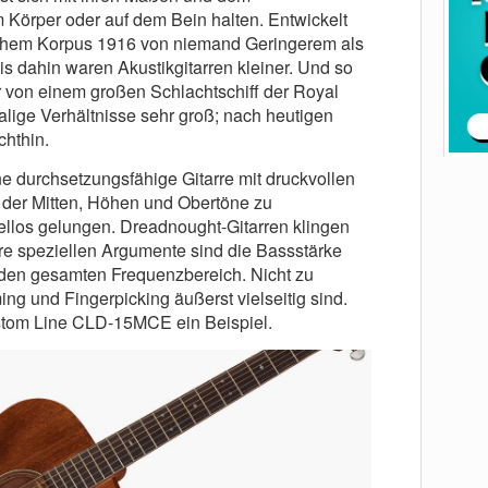
Körper oder auf dem Bein halten. Entwickelt
olchem Korpus 1916 von niemand Geringerem als
is dahin waren Akustikgitarren kleiner. Und so
r von einem großen Schlachtschiff der Royal
lige Verhältnisse sehr groß; nach heutigen
hthin.
ne durchsetzungsfähige Gitarre mit druckvollen
der Mitten, Höhen und Obertöne zu
fellos gelungen. Dreadnought-Gitarren klingen
hre speziellen Argumente sind die Bassstärke
den gesamten Frequenzbereich. Nicht zu
ng und Fingerpicking äußerst vielseitig sind.
stom Line CLD-15MCE ein Beispiel.