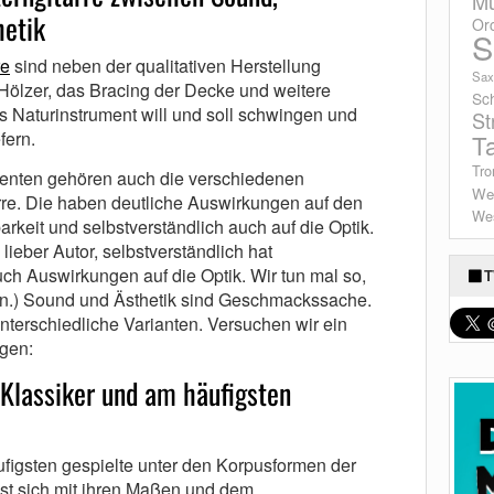
Mu
hetik
Or
S
re
sind neben der qualitativen Herstellung
Sax
Hölzer, das Bracing der Decke und weitere
Sc
 Naturinstrument will und soll schwingen und
St
fern.
T
Tro
enten gehören auch die verschiedenen
We
re. Die haben deutliche Auswirkungen auf den
Wes
arkeit und selbstverständlich auch auf die Optik.
ieber Autor, selbstverständlich hat
ch Auswirkungen auf die Optik. Wir tun mal so,
T
hen.) Sound und Ästhetik sind Geschmackssache.
unterschiedliche Varianten. Versuchen wir ein
ngen:
 Klassiker und am häufigsten
ufigsten gespielte unter den Korpusformen der
sst sich mit ihren Maßen und dem