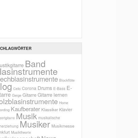
Scho
CHLAGWÖRTER
Band
ustikgitarre
lasinstrumente
lechblasinstrumente
Blockflöte
log
E-
Drums
Corona
E-Bass
Cello
tarre
Gitarre lernen
Gitarre
Geige
olzblasinstrumente
Home
Kaufberater
Klavier
Klassiker
ording
Musik
musikalische
ertgitarre
Musiker
Musikmesse
herziehung
nkfurt
Musiktheorie