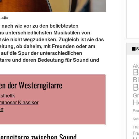
tudio
t nach wie vor zu den beliebtesten
us unterschiedlichsten Musikstilen von
 sie nicht wegzudenken. Zugleich ist sie das
leitung, ob daheim, mit Freunden oder am
S
auf die Spur der unterschiedlichen
tarre und deren Bedeutung für Sound und
Ak
B
B
en der Westerngitarre
B
Gi
sthetik
H
minöser Klassiker
rt
Rec
Konz
Frü
Fra
erngitarre zwischen Sound,