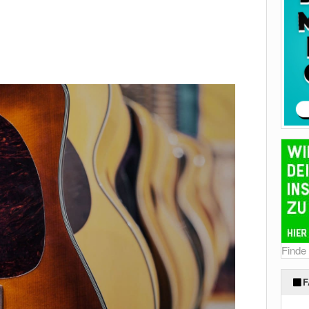
Finde
F