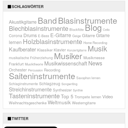
SCHLAGWÖRTER
Blasinstrumente
Band
Akustikgitarre
Blog
Blechblasinstrumente
Blockflöte
Cello
E-Gitarre
Drums
Gitarre
Gitarre
Corona
E-Bass
Geige
Holzblasinstrumente
lernen
Home Recording
Musik
Kaufberater
Klavier
Klassiker
Konzertgitarre
Musiker
Musikmesse
musikalische Früherziehung
News
Musikwissenschaft
Frankfurt
Musiktheorie
Orchester
Recording
Percussion
Saiteninstrumente
Saxophon lernen
Schlagzeug
Schlaginstrumente
Songwriting
Streichinstrumente
Synthesizer
Synthie
Tasteninstrumente
Top 5
Video
Trompete lernen
Weltmusik
Weihnachtsgeschenke
Westerngitarre
TWITTER