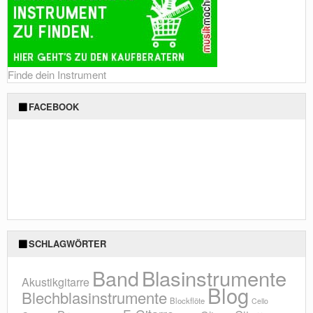
Finde dein Instrument
FACEBOOK
SCHLAGWÖRTER
Blasinstrumente
Band
Akustikgitarre
Blog
Blechblasinstrumente
Blockflöte
Cello