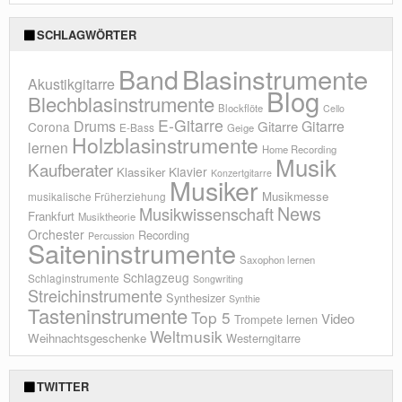
SCHLAGWÖRTER
Blasinstrumente
Band
Akustikgitarre
Blog
Blechblasinstrumente
Blockflöte
Cello
E-Gitarre
Drums
Gitarre
Gitarre
Corona
E-Bass
Geige
Holzblasinstrumente
lernen
Home Recording
Musik
Kaufberater
Klavier
Klassiker
Konzertgitarre
Musiker
Musikmesse
musikalische Früherziehung
News
Musikwissenschaft
Frankfurt
Musiktheorie
Orchester
Recording
Percussion
Saiteninstrumente
Saxophon lernen
Schlagzeug
Schlaginstrumente
Songwriting
Streichinstrumente
Synthesizer
Synthie
Tasteninstrumente
Top 5
Video
Trompete lernen
Weltmusik
Weihnachtsgeschenke
Westerngitarre
TWITTER