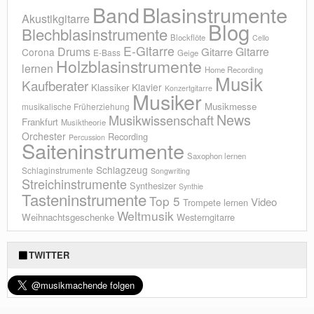
Blasinstrumente
Band
Akustikgitarre
Blog
Blechblasinstrumente
Blockflöte
Cello
E-Gitarre
Drums
Gitarre
Gitarre
Corona
E-Bass
Geige
Holzblasinstrumente
lernen
Home Recording
Musik
Kaufberater
Klavier
Klassiker
Konzertgitarre
Musiker
Musikmesse
musikalische Früherziehung
News
Musikwissenschaft
Frankfurt
Musiktheorie
Orchester
Recording
Percussion
Saiteninstrumente
Saxophon lernen
Schlagzeug
Schlaginstrumente
Songwriting
Streichinstrumente
Synthesizer
Synthie
Tasteninstrumente
Top 5
Video
Trompete lernen
Weltmusik
Weihnachtsgeschenke
Westerngitarre
TWITTER