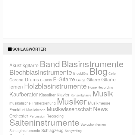
SCHLAGWÖRTER
Blasinstrumente
Band
Akustikgitarre
Blog
Blechblasinstrumente
Blockflöte
Cello
E-Gitarre
Drums
Gitarre
Gitarre
Corona
E-Bass
Geige
Holzblasinstrumente
lernen
Home Recording
Musik
Kaufberater
Klavier
Klassiker
Konzertgitarre
Musiker
Musikmesse
musikalische Früherziehung
News
Musikwissenschaft
Frankfurt
Musiktheorie
Orchester
Recording
Percussion
Saiteninstrumente
Saxophon lernen
Schlagzeug
Schlaginstrumente
Songwriting