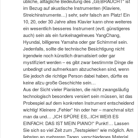
übliche, alltägliche Bedeutung des „GEBRAUCHT“ ist
im Bezug auf akustische Instrumenten (Klaviere,
Streichinstrumente…) sehr, sehr falsch am Platz! Ein
10, 20, oder 30 Jahre altes Klavier kann ohne weiteres
ein wesentlich besseres Instrument (evtl. günstigeres
auch) sein als ein funkelnagelneues YangChang,
Hyundai, billigeres Yamaha oder gar Schimmel sein.
Jedenfalls, sollte die technische Besichtigung nicht
irgendwie noch künstlich dramatisiert oder gar
mystifiziert werden – es gibt zwar bestimmte Dinge die
unbedingt und aufmerksam abzuchecken sind, wenn
Sie jedoch die richtige Person dabei haben, dürfte es
keine allzu große Geschichte sein…
Aus der Sicht vieler Pianisten, die nicht zwangsläufig
technologisch besonders versiert sein müssen, ist das
Probespiel auf dem konkreten Instrument entscheidend
wichtig! Kleinere „Fehler“ hin oder her – manchmal sitzt
man da und… „ICH SPÜRE ES,..ICH WEIß ES
EINFACH: DAS IST MEIN PIANO!“ Punkt!… Lassen
Sie sich so viel Zeit zum „Testspielen“ wie möglich. Am
liebsten an mehreren Tagen, verschiedenes Material