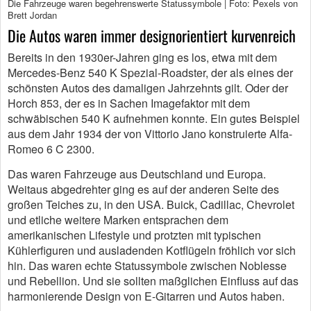
Die Fahrzeuge waren begehrenswerte Statussymbole | Foto: Pexels von
Brett Jordan
Die Autos waren immer designorientiert kurvenreich
Bereits in den 1930er-Jahren ging es los, etwa mit dem
Mercedes-Benz 540 K Spezial-Roadster, der als eines der
schönsten Autos des damaligen Jahrzehnts gilt. Oder der
Horch 853, der es in Sachen Imagefaktor mit dem
schwäbischen 540 K aufnehmen konnte. Ein gutes Beispiel
aus dem Jahr 1934 der von Vittorio Jano konstruierte Alfa-
Romeo 6 C 2300.
Das waren Fahrzeuge aus Deutschland und Europa.
Weitaus abgedrehter ging es auf der anderen Seite des
großen Teiches zu, in den USA. Buick, Cadillac, Chevrolet
und etliche weitere Marken entsprachen dem
amerikanischen Lifestyle und protzten mit typischen
Kühlerfiguren und ausladenden Kotflügeln fröhlich vor sich
hin. Das waren echte Statussymbole zwischen Noblesse
und Rebellion. Und sie sollten maßglichen Einfluss auf das
harmonierende Design von E-Gitarren und Autos haben.