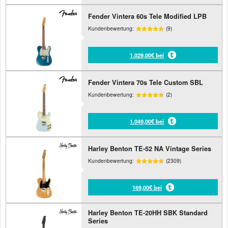
Fender Vintera 60s Tele Modified LPB
Kundenbewertung:
(9)
1.029,00€ bei
Fender Vintera 70s Tele Custom SBL
Kundenbewertung:
(2)
1.049,00€ bei
Harley Benton TE-52 NA Vintage Series
Kundenbewertung:
(2309)
169,00€ bei
Harley Benton TE-20HH SBK Standard
Series