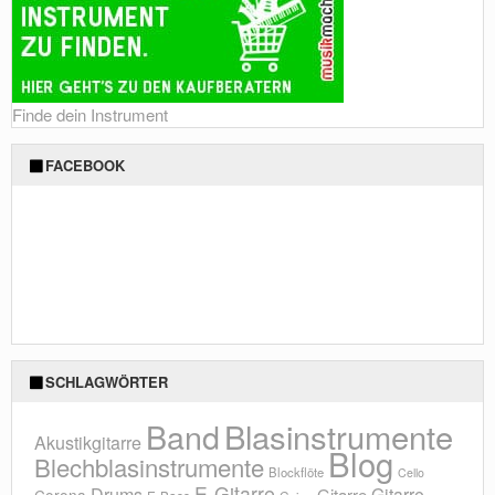
Finde dein Instrument
FACEBOOK
SCHLAGWÖRTER
Blasinstrumente
Band
Akustikgitarre
Blog
Blechblasinstrumente
Blockflöte
Cello
E-Gitarre
Drums
Gitarre
Gitarre
Corona