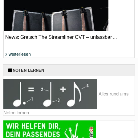
Wenders
News: Gretsch The Streamliner CVT – unfassbar ...
weiterlesen
Wenig Geld für reichlich Gitarre | Gretsch
NOTEN LERNEN
Alles rund ums
Noten lernen