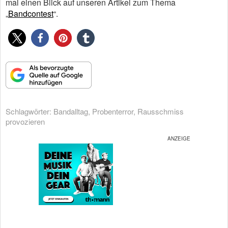
mal einen Blick auf unseren Artikel zum Thema
„
Bandcontest
“.
Schlagwörter:
Bandalltag
,
Probenterror
,
Rausschmiss
provozieren