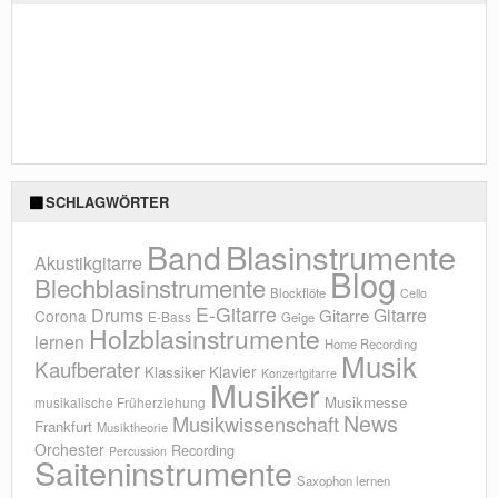
SCHLAGWÖRTER
Blasinstrumente
Band
Akustikgitarre
Blog
Blechblasinstrumente
Blockflöte
Cello
E-Gitarre
Drums
Gitarre
Gitarre
Corona
E-Bass
Geige
Holzblasinstrumente
lernen
Home Recording
Musik
Kaufberater
Klavier
Klassiker
Konzertgitarre
Musiker
Musikmesse
musikalische Früherziehung
News
Musikwissenschaft
Frankfurt
Musiktheorie
Orchester
Recording
Percussion
Saiteninstrumente
Saxophon lernen