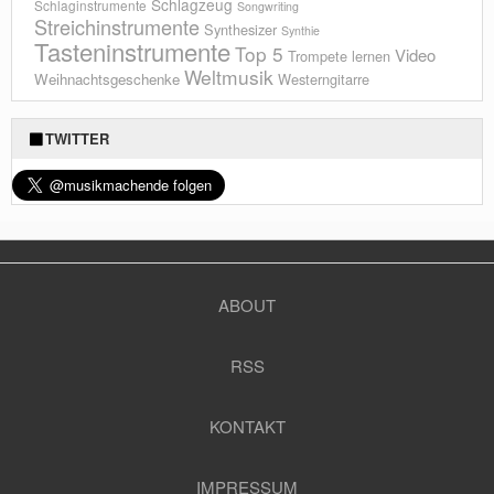
Schlagzeug
Schlaginstrumente
Songwriting
Streichinstrumente
Synthesizer
Synthie
Tasteninstrumente
Top 5
Video
Trompete lernen
Weltmusik
Weihnachtsgeschenke
Westerngitarre
TWITTER
ABOUT
RSS
KONTAKT
IMPRESSUM