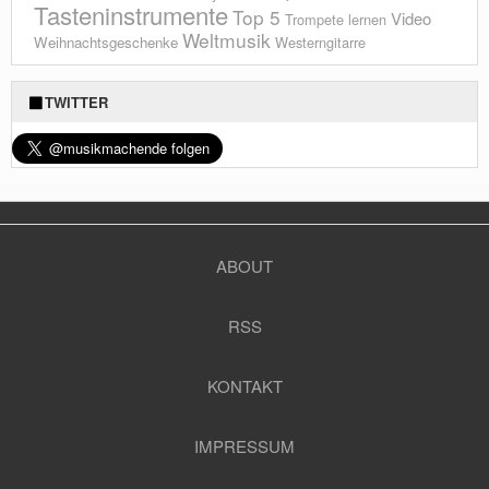
Tasteninstrumente
Top 5
Video
Trompete lernen
Weltmusik
Weihnachtsgeschenke
Westerngitarre
TWITTER
ABOUT
RSS
KONTAKT
IMPRESSUM