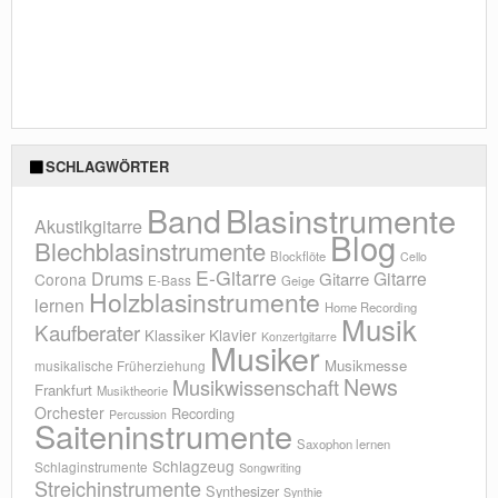
SCHLAGWÖRTER
Blasinstrumente
Band
Akustikgitarre
Blog
Blechblasinstrumente
Blockflöte
Cello
E-Gitarre
Drums
Gitarre
Gitarre
Corona
E-Bass
Geige
Holzblasinstrumente
lernen
Home Recording
Musik
Kaufberater
Klavier
Klassiker
Konzertgitarre
Musiker
Musikmesse
musikalische Früherziehung
News
Musikwissenschaft
Frankfurt
Musiktheorie
Orchester
Recording
Percussion
Saiteninstrumente
Saxophon lernen
Schlagzeug
Schlaginstrumente
Songwriting
Streichinstrumente
Synthesizer
Synthie