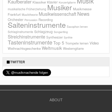
Musik
Kaufberater
Klavier
Klassiker
Konzertgitarre
Musiker
Musikmesse
musikalische Früherziehung
News
Musikwissenschaft
Frankfurt
Musiktheorie
Orchester
Recording
Percussion
Saiteninstrumente
Saxophon lernen
Schlagzeug
Schlaginstrumente
Songwriting
Streichinstrumente
Synthesizer
Synthie
Tasteninstrumente
Top 5
Video
Trompete lernen
Weltmusik
Weihnachtsgeschenke
Westerngitarre
TWITTER
ABOUT