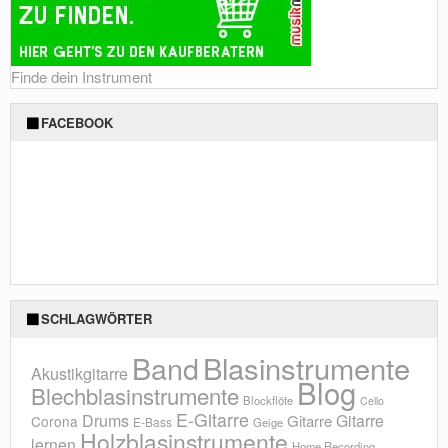
Finde dein Instrument
FACEBOOK
SCHLAGWÖRTER
Blasinstrumente
Band
Akustikgitarre
Blog
Blechblasinstrumente
Blockflöte
Cello
E-Gitarre
Drums
Gitarre
Gitarre
Corona
E-Bass
Geige
Holzblasinstrumente
lernen
Home Recording