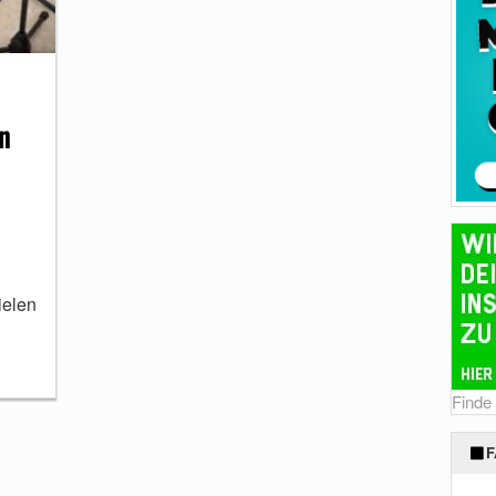
n
ielen
Finde
F