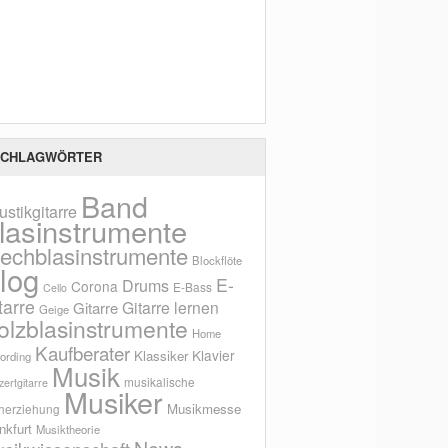
Scho
CHLAGWÖRTER
Band
ustikgitarre
lasinstrumente
lechblasinstrumente
Blockflöte
log
E-
Drums
Corona
E-Bass
Cello
tarre
Gitarre lernen
Gitarre
Geige
olzblasinstrumente
Home
Kaufberater
Klavier
Klassiker
ording
Musik
musikalische
ertgitarre
Musiker
Musikmesse
herziehung
nkfurt
Musiktheorie