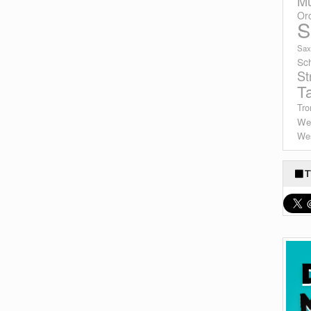
Mu
Or
S
Sax
Sc
St
T
Tro
We
Wes
T