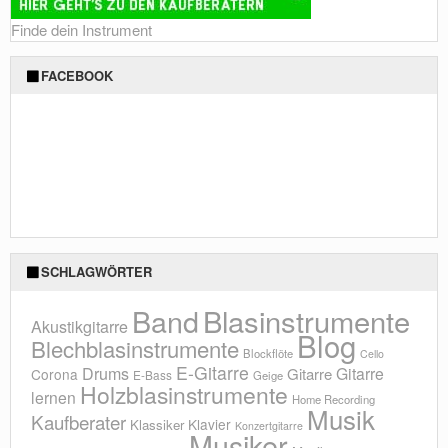
Finde dein Instrument
FACEBOOK
SCHLAGWÖRTER
Blasinstrumente
Band
Akustikgitarre
Blog
Blechblasinstrumente
Blockflöte
Cello
E-Gitarre
Drums
Gitarre
Gitarre
Corona
E-Bass
Geige
Holzblasinstrumente
lernen
Home Recording
Musik
Kaufberater
Klavier
Klassiker
Konzertgitarre
Musiker