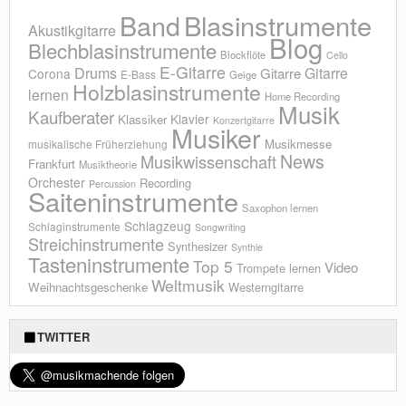
Blasinstrumente
Band
Akustikgitarre
Blog
Blechblasinstrumente
Blockflöte
Cello
E-Gitarre
Drums
Gitarre
Gitarre
Corona
E-Bass
Geige
Holzblasinstrumente
lernen
Home Recording
Musik
Kaufberater
Klavier
Klassiker
Konzertgitarre
Musiker
Musikmesse
musikalische Früherziehung
News
Musikwissenschaft
Frankfurt
Musiktheorie
Orchester
Recording
Percussion
Saiteninstrumente
Saxophon lernen
Schlagzeug
Schlaginstrumente
Songwriting
Streichinstrumente
Synthesizer
Synthie
Tasteninstrumente
Top 5
Video
Trompete lernen
Weltmusik
Weihnachtsgeschenke
Westerngitarre
TWITTER