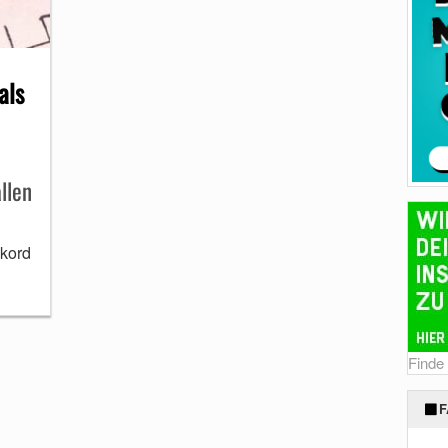
als
llen
kkord
Finde
F