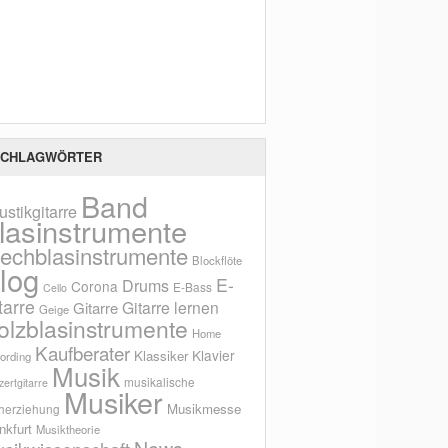
Scho
CHLAGWÖRTER
Band
ustikgitarre
lasinstrumente
lechblasinstrumente
Blockflöte
log
E-
Drums
Corona
E-Bass
Cello
tarre
Gitarre lernen
Gitarre
Geige
olzblasinstrumente
Home
Kaufberater
Klavier
Klassiker
ording
Musik
musikalische
ertgitarre
Musiker
Musikmesse
herziehung
nkfurt
Musiktheorie