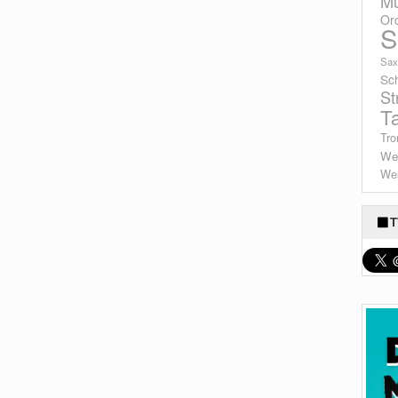
Mu
Or
S
Sax
Sc
St
T
Tro
We
Wes
T