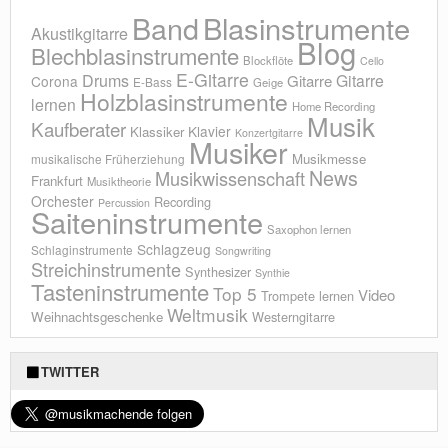
Blasinstrumente
Band
Akustikgitarre
Blog
Blechblasinstrumente
Blockflöte
Cello
E-Gitarre
Drums
Gitarre
Gitarre
Corona
E-Bass
Geige
Holzblasinstrumente
lernen
Home Recording
Musik
Kaufberater
Klavier
Klassiker
Konzertgitarre
Musiker
Musikmesse
musikalische Früherziehung
News
Musikwissenschaft
Frankfurt
Musiktheorie
Orchester
Recording
Percussion
Saiteninstrumente
Saxophon lernen
Schlagzeug
Schlaginstrumente
Songwriting
Streichinstrumente
Synthesizer
Synthie
Tasteninstrumente
Top 5
Video
Trompete lernen
Weltmusik
Weihnachtsgeschenke
Westerngitarre
TWITTER