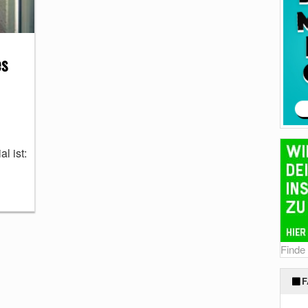
es
l ist:
Finde
F