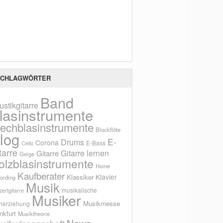
Scho
CHLAGWÖRTER
Band
ustikgitarre
lasinstrumente
lechblasinstrumente
Blockflöte
log
E-
Drums
Corona
E-Bass
Cello
tarre
Gitarre lernen
Gitarre
Geige
olzblasinstrumente
Home
Kaufberater
Klavier
Klassiker
ording
Musik
musikalische
ertgitarre
Musiker
Musikmesse
herziehung
nkfurt
Musiktheorie