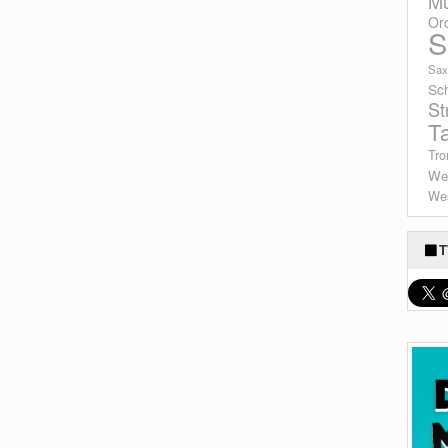
Mu
Or
S
Sax
Sc
St
T
Tro
We
Wes
T