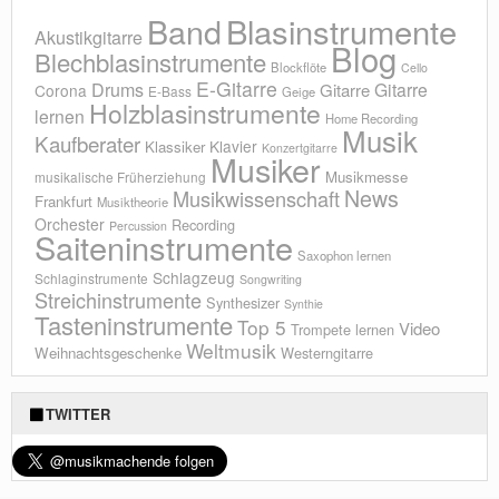
Blasinstrumente
Band
Akustikgitarre
Blog
Blechblasinstrumente
Blockflöte
Cello
E-Gitarre
Drums
Gitarre
Gitarre
Corona
E-Bass
Geige
Holzblasinstrumente
lernen
Home Recording
Musik
Kaufberater
Klavier
Klassiker
Konzertgitarre
Musiker
Musikmesse
musikalische Früherziehung
News
Musikwissenschaft
Frankfurt
Musiktheorie
Orchester
Recording
Percussion
Saiteninstrumente
Saxophon lernen
Schlagzeug
Schlaginstrumente
Songwriting
Streichinstrumente
Synthesizer
Synthie
Tasteninstrumente
Top 5
Video
Trompete lernen
Weltmusik
Weihnachtsgeschenke
Westerngitarre
TWITTER