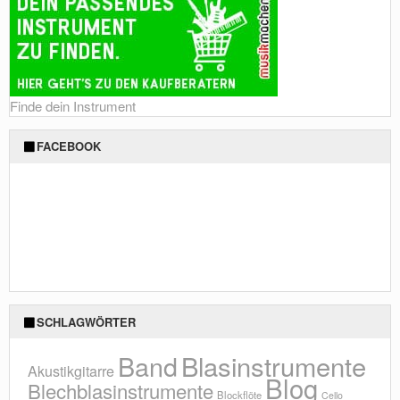
Finde dein Instrument
FACEBOOK
SCHLAGWÖRTER
Blasinstrumente
Band
Akustikgitarre
Blog
Blechblasinstrumente
Blockflöte
Cello