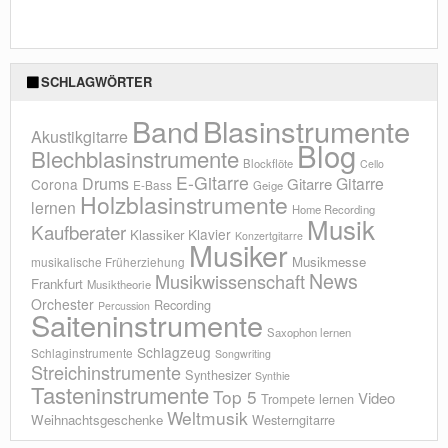
SCHLAGWÖRTER
Blasinstrumente
Band
Akustikgitarre
Blog
Blechblasinstrumente
Blockflöte
Cello
E-Gitarre
Drums
Gitarre
Gitarre
Corona
E-Bass
Geige
Holzblasinstrumente
lernen
Home Recording
Musik
Kaufberater
Klavier
Klassiker
Konzertgitarre
Musiker
Musikmesse
musikalische Früherziehung
News
Musikwissenschaft
Frankfurt
Musiktheorie
Orchester
Recording
Percussion
Saiteninstrumente
Saxophon lernen
Schlagzeug
Schlaginstrumente
Songwriting
Streichinstrumente
Synthesizer
Synthie
Tasteninstrumente
Top 5
Video
Trompete lernen
Weltmusik
Weihnachtsgeschenke
Westerngitarre