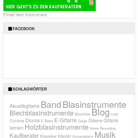
Finde dein Instrument
FACEBOOK
SCHLAGWÖRTER
Blasinstrumente
Band
Akustikgitarre
Blog
Blechblasinstrumente
Blockflöte
Cello
E-Gitarre
Drums
Gitarre
Gitarre
Corona
E-Bass
Geige
Holzblasinstrumente
lernen
Home Recording
Musik
Kaufberater
Klavier
Klassiker
Konzertgitarre