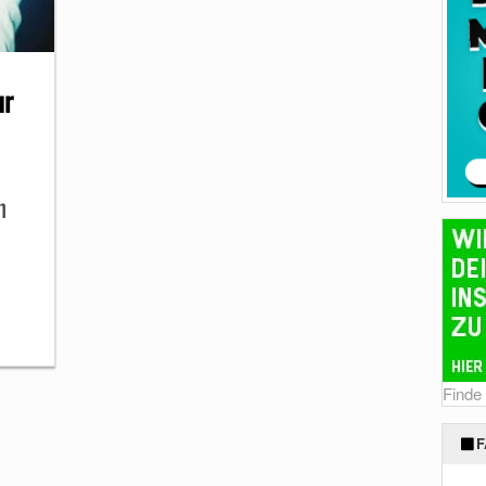
ur
n
Finde
F