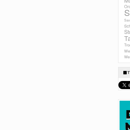
Mu
Or
S
Sax
Sc
St
T
Tro
We
Wes
T