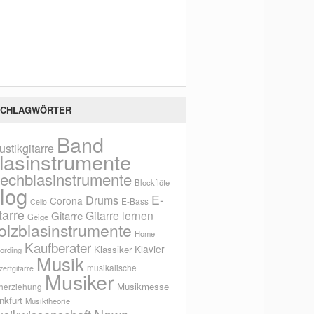
Scho
CHLAGWÖRTER
Band
ustikgitarre
lasinstrumente
lechblasinstrumente
Blockflöte
log
E-
Drums
Corona
E-Bass
Cello
tarre
Gitarre lernen
Gitarre
Geige
olzblasinstrumente
Home
Kaufberater
Klavier
Klassiker
ording
Musik
musikalische
ertgitarre
Musiker
Musikmesse
herziehung
nkfurt
Musiktheorie