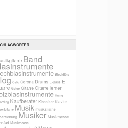
Scho
CHLAGWÖRTER
Band
ustikgitarre
lasinstrumente
lechblasinstrumente
Blockflöte
log
E-
Drums
Corona
E-Bass
Cello
tarre
Gitarre lernen
Gitarre
Geige
olzblasinstrumente
Home
Kaufberater
Klavier
Klassiker
ording
Musik
musikalische
ertgitarre
Musiker
Musikmesse
herziehung
nkfurt
Musiktheorie