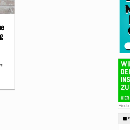
ne
ng
en
Finde
F