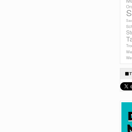
Mu
Or
S
Sax
Sc
St
T
Tro
We
Wes
T