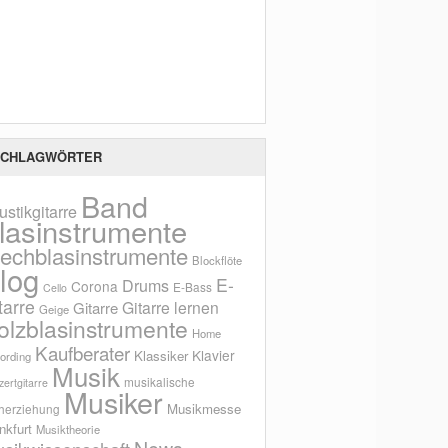
Scho
CHLAGWÖRTER
Band
ustikgitarre
lasinstrumente
lechblasinstrumente
Blockflöte
log
E-
Drums
Corona
E-Bass
Cello
tarre
Gitarre lernen
Gitarre
Geige
olzblasinstrumente
Home
Kaufberater
Klavier
Klassiker
ording
Musik
musikalische
ertgitarre
Musiker
Musikmesse
herziehung
nkfurt
Musiktheorie