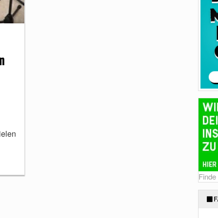
n
ielen
Finde
F