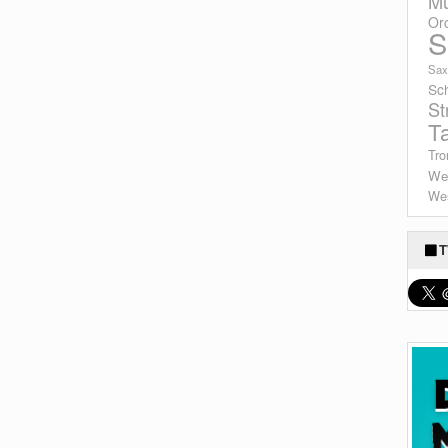
Mu
Or
S
Sax
Sc
St
T
Tro
We
Wes
T