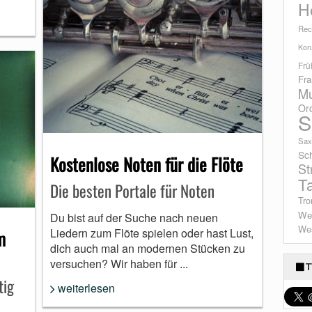
H
Rec
Konz
Frü
Fra
Mu
Or
S
Sax
Sc
Kostenlose Noten für die Flöte
St
T
Die besten Portale für Noten
Tro
We
Du bist auf der Suche nach neuen
Wes
Liedern zum Flöte spielen oder hast Lust,
m
dich auch mal an modernen Stücken zu
versuchen? Wir haben für ...
T
tig
weiterlesen