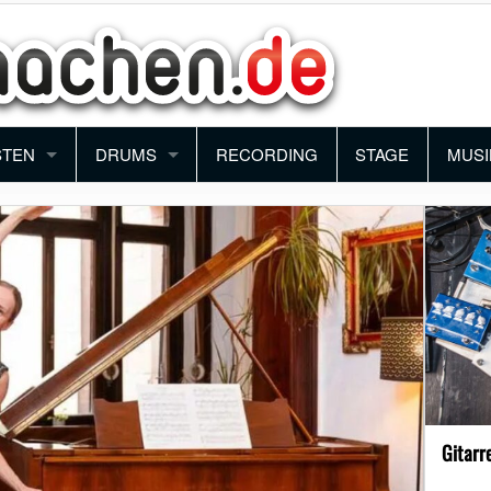
STEN
DRUMS
RECORDING
STAGE
MUSI
ANO
SCHLAGZEUG
BAN
YBOARD
PERCUSSION
ORC
NTHESIZER
BLO
KORDEON
FUN
MUSI
Gitarr
SCH