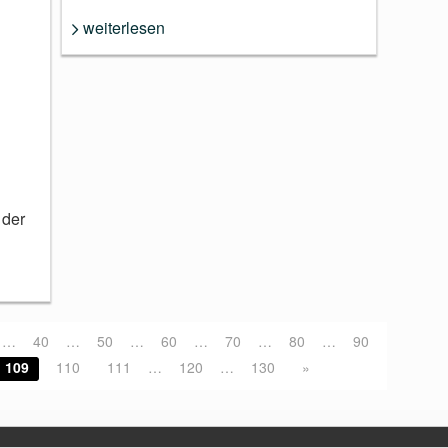
weiterlesen
 der
…
40
…
50
…
60
…
70
…
80
…
90
109
110
111
…
120
…
130
»