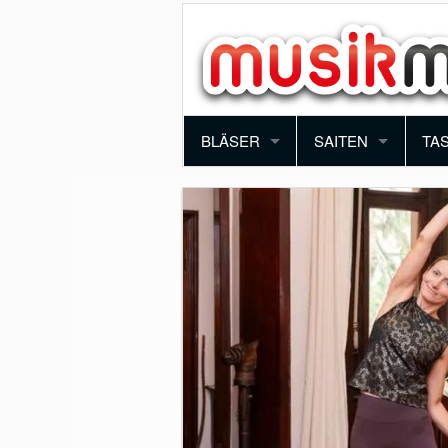
BLÄSER
SAITEN
TA
TROMPETE
VIOLINE
PI
POSAUNE
BRATSCHE
KE
SAXOPHON
E-GITARRE
SY
KLARINETTE
AKUSTIK GITARRE
AK
QUERFLÖTE
E-BASS
BLOCKFLÖTE
HARFE