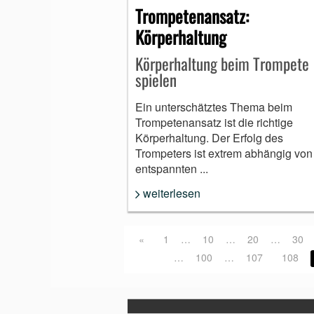
Trompetenansatz:
Körperhaltung
Körperhaltung beim Trompete
spielen
Ein unterschätztes Thema beim
Trompetenansatz ist die richtige
Körperhaltung. Der Erfolg des
Trompeters ist extrem abhängig von
entspannten ...
weiterlesen
«
1
…
10
…
20
…
30
…
100
…
107
108