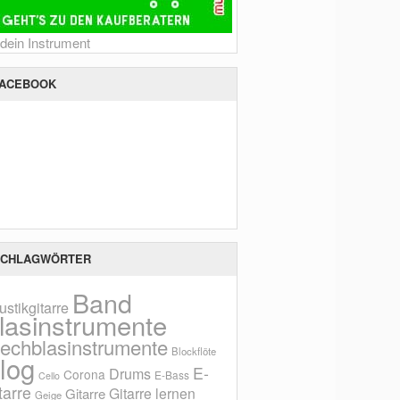
 dein Instrument
ACEBOOK
CHLAGWÖRTER
Band
ustikgitarre
lasinstrumente
lechblasinstrumente
Blockflöte
log
E-
Drums
Corona
E-Bass
Cello
tarre
Gitarre lernen
Gitarre
Geige