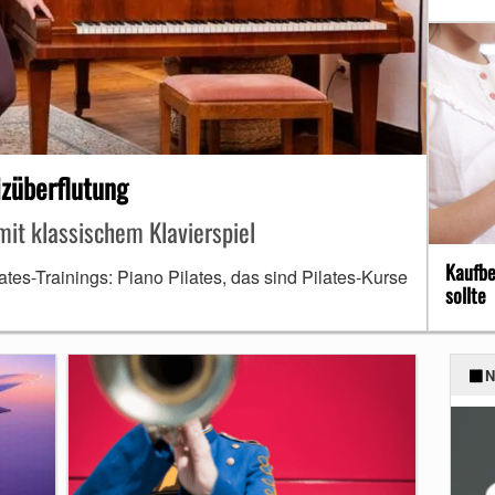
izüberflutung
mit klassischem Klavierspiel
Kaufbe
tes-Trainings: Piano Pilates, das sind Pilates-Kurse
sollte
N