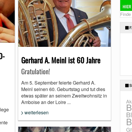
Finde
F
D-
Gerhard A. Meinl ist 60 Jahre
Gratulation!
Am 5. September feierte Gerhard A.
S
Meinl seinen 60. Geburtstag und tut dies
etwas später an seinem Zweitwohnsitz in
Ak
Amboise an der Loire ...
B
lege
weiterlesen
B
B
ente
Gi