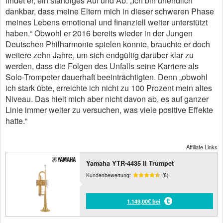
findet er, ein ständiges Auf und Ab. „Ich bin unendlich
dankbar, dass meine Eltern mich in dieser schweren Phase
meines Lebens emotional und finanziell weiter unterstützt
haben.“ Obwohl er 2016 bereits wieder in der Jungen
Deutschen Philharmonie spielen konnte, brauchte er doch
weitere zehn Jahre, um sich endgültig darüber klar zu
werden, dass die Folgen des Unfalls seine Karriere als
Solo-Trompeter dauerhaft beeinträchtigten. Denn „obwohl
ich stark übte, erreichte ich nicht zu 100 Prozent mein altes
Niveau. Das hielt mich aber nicht davon ab, es auf ganzer
Linie immer weiter zu versuchen, was viele positive Effekte
hatte.“
Affiliate Links
Yamaha YTR-4435 II Trumpet
Kundenbewertung:
(8)
1.149,00€ bei