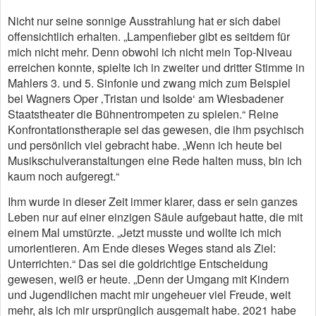
Nicht nur seine sonnige Ausstrahlung hat er sich dabei
offensichtlich erhalten. „Lampenfieber gibt es seitdem für
mich nicht mehr. Denn obwohl ich nicht mein Top-Niveau
erreichen konnte, spielte ich in zweiter und dritter Stimme in
Mahlers 3. und 5. Sinfonie und zwang mich zum Beispiel
bei Wagners Oper ‚Tristan und Isolde‘ am Wiesbadener
Staatstheater die Bühnentrompeten zu spielen.“ Reine
Konfrontationstherapie sei das gewesen, die ihm psychisch
und persönlich viel gebracht habe. „Wenn ich heute bei
Musikschulveranstaltungen eine Rede halten muss, bin ich
kaum noch aufgeregt.“
Ihm wurde in dieser Zeit immer klarer, dass er sein ganzes
Leben nur auf einer einzigen Säule aufgebaut hatte, die mit
einem Mal umstürzte. „Jetzt musste und wollte ich mich
umorientieren. Am Ende dieses Weges stand als Ziel:
Unterrichten.“ Das sei die goldrichtige Entscheidung
gewesen, weiß er heute. „Denn der Umgang mit Kindern
und Jugendlichen macht mir ungeheuer viel Freude, weit
mehr, als ich mir ursprünglich ausgemalt habe. 2021 habe