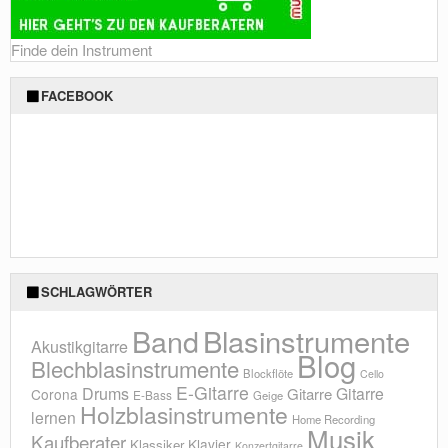
Finde dein Instrument
FACEBOOK
SCHLAGWÖRTER
Blasinstrumente
Band
Akustikgitarre
Blog
Blechblasinstrumente
Blockflöte
Cello
E-Gitarre
Drums
Gitarre
Gitarre
Corona
E-Bass
Geige
Holzblasinstrumente
lernen
Home Recording
Musik
Kaufberater
Klavier
Klassiker
Konzertgitarre