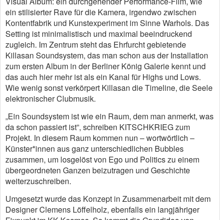
Visual Album: ein durchgehender Performance-Film, wie
ein stilisierter Rave für die Kamera, irgendwo zwischen
Kontentfabrik und Kunstexperiment im Sinne Warhols. Das
Setting ist minimalistisch und maximal beeindruckend
zugleich. Im Zentrum steht das Ehrfurcht gebietende
Killasan Soundsystem, das man schon aus der Installation
zum ersten Album in der Berliner König Galerie kennt und
das auch hier mehr ist als ein Kanal für Highs und Lows.
Wie wenig sonst verkörpert Killasan die Timeline, die Seele
elektronischer Clubmusik.
„Ein Soundsystem ist wie ein Raum, dem man anmerkt, was
da schon passiert ist”, schreiben KITSCHKRIEG zum
Projekt. In diesem Raum kommen nun – wortwörtlich –
Künster*innen aus ganz unterschiedlichen Bubbles
zusammen, um losgelöst von Ego und Politics zu einem
übergeordneten Ganzen beizutragen und Geschichte
weiterzuschreiben.
Umgesetzt wurde das Konzept in Zusammenarbeit mit dem
Designer Clemens Löffelholz, ebenfalls ein langjähriger