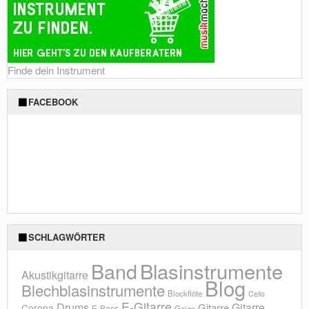
Finde dein Instrument
FACEBOOK
SCHLAGWÖRTER
Blasinstrumente
Band
Akustikgitarre
Blog
Blechblasinstrumente
Blockflöte
Cello
E-Gitarre
Drums
Gitarre
Gitarre
Corona
E-Bass
Geige