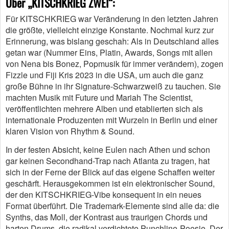
Über „KITSCHKRIEG ZWEI“:
Für KITSCHKRIEG war Veränderung in den letzten Jahren
die größte, vielleicht einzige Konstante. Nochmal kurz zur
Erinnerung, was bislang geschah: Als in Deutschland alles
getan war (Nummer Eins, Platin, Awards, Songs mit allen
von Nena bis Bonez, Popmusik für immer verändern), zogen
Fizzle und Fiji Kris 2023 in die USA, um auch die ganz
große Bühne in ihr Signature-Schwarzweiß zu tauchen. Sie
machten Musik mit Future und Mariah The Scientist,
veröffentlichten mehrere Alben und etablierten sich als
internationale Produzenten mit Wurzeln in Berlin und einer
klaren Vision von Rhythm & Sound.
In der festen Absicht, keine Eulen nach Athen und schon
gar keinen Secondhand-Trap nach Atlanta zu tragen, hat
sich in der Ferne der Blick auf das eigene Schaffen weiter
geschärft. Herausgekommen ist ein elektronischer Sound,
der den KITSCHKRIEG-Vibe konsequent in ein neues
Format überführt. Die Trademark-Elemente sind alle da: die
Synths, das Moll, der Kontrast aus traurigen Chords und
harten Drums, die radikal verdichtete Punchline-Poesie. Der