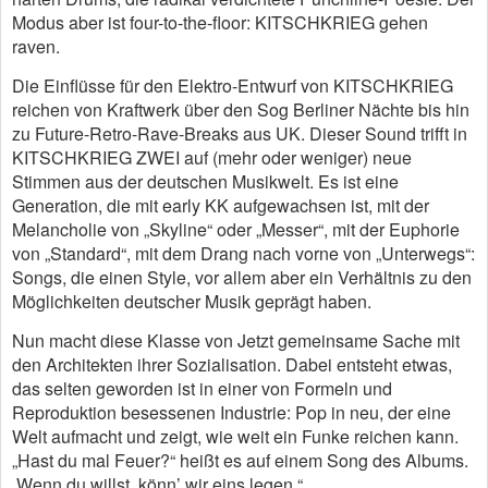
Modus aber ist four-to-the-floor: KITSCHKRIEG gehen
raven.
Die Einflüsse für den Elektro-Entwurf von KITSCHKRIEG
reichen von Kraftwerk über den Sog Berliner Nächte bis hin
zu Future-Retro-Rave-Breaks aus UK. Dieser Sound trifft in
KITSCHKRIEG ZWEI auf (mehr oder weniger) neue
Stimmen aus der deutschen Musikwelt. Es ist eine
Generation, die mit early KK aufgewachsen ist, mit der
Melancholie von „Skyline“ oder „Messer“, mit der Euphorie
von „Standard“, mit dem Drang nach vorne von „Unterwegs“:
Songs, die einen Style, vor allem aber ein Verhältnis zu den
Möglichkeiten deutscher Musik geprägt haben.
Nun macht diese Klasse von Jetzt gemeinsame Sache mit
den Architekten ihrer Sozialisation. Dabei entsteht etwas,
das selten geworden ist in einer von Formeln und
Reproduktion besessenen Industrie: Pop in neu, der eine
Welt aufmacht und zeigt, wie weit ein Funke reichen kann.
„Hast du mal Feuer?“ heißt es auf einem Song des Albums.
„Wenn du willst, könn’ wir eins legen.“