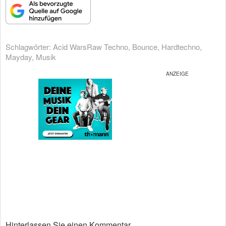
Schlagwörter:
Acid WarsRaw Techno
,
Bounce
,
Hardtechno
,
Mayday
,
Musik
Hinterlassen Sie einen Kommentar