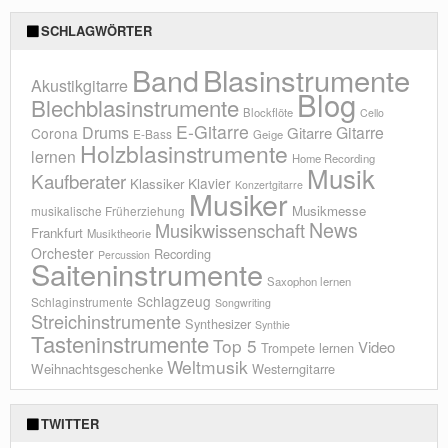
SCHLAGWÖRTER
Blasinstrumente
Band
Akustikgitarre
Blog
Blechblasinstrumente
Blockflöte
Cello
E-Gitarre
Drums
Gitarre
Gitarre
Corona
E-Bass
Geige
Holzblasinstrumente
lernen
Home Recording
Musik
Kaufberater
Klavier
Klassiker
Konzertgitarre
Musiker
Musikmesse
musikalische Früherziehung
News
Musikwissenschaft
Frankfurt
Musiktheorie
Orchester
Recording
Percussion
Saiteninstrumente
Saxophon lernen
Schlagzeug
Schlaginstrumente
Songwriting
Streichinstrumente
Synthesizer
Synthie
Tasteninstrumente
Top 5
Video
Trompete lernen
Weltmusik
Weihnachtsgeschenke
Westerngitarre
TWITTER