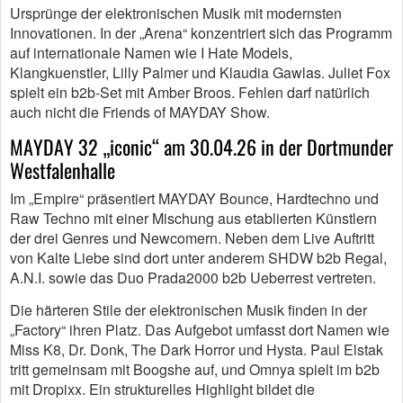
Ursprünge der elektronischen Musik mit modernsten
Innovationen. In der „Arena“ konzentriert sich das Programm
auf internationale Namen wie I Hate Models,
Klangkuenstler, Lilly Palmer und Klaudia Gawlas. Juliet Fox
spielt ein b2b-Set mit Amber Broos. Fehlen darf natürlich
auch nicht die Friends of MAYDAY Show.
MAYDAY 32 „iconic“ am 30.04.26 in der Dortmunder
Westfalenhalle
Im „Empire“ präsentiert MAYDAY Bounce, Hardtechno und
Raw Techno mit einer Mischung aus etablierten Künstlern
der drei Genres und Newcomern. Neben dem Live Auftritt
von Kalte Liebe sind dort unter anderem SHDW b2b Regal,
A.N.I. sowie das Duo Prada2000 b2b Ueberrest vertreten.
Die härteren Stile der elektronischen Musik finden in der
„Factory“ ihren Platz. Das Aufgebot umfasst dort Namen wie
Miss K8, Dr. Donk, The Dark Horror und Hysta. Paul Elstak
tritt gemeinsam mit Boogshe auf, und Omnya spielt im b2b
mit Dropixx. Ein strukturelles Highlight bildet die