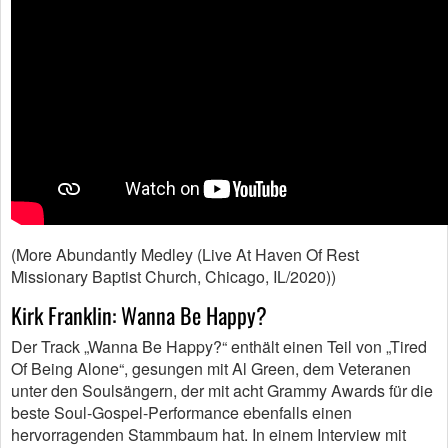
(More Abundantly Medley (Live At Haven Of Rest
Missionary Baptist Church, Chicago, IL/2020))
Kirk Franklin: Wanna Be Happy?
Der Track „Wanna Be Happy?“ enthält einen Teil von „Tired
Of Being Alone“, gesungen mit Al Green, dem Veteranen
unter den Soulsängern, der mit acht Grammy Awards für die
beste Soul-Gospel-Performance ebenfalls einen
hervorragenden Stammbaum hat. In einem Interview mit