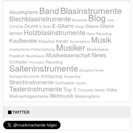
Blasinstrumente
Band
Akustikgitarre
Blog
Blechblasinstrumente
Blockflöte
Cello
E-Gitarre
Drums
Gitarre
Gitarre
Corona
E-Bass
Geige
Holzblasinstrumente
lernen
Home Recording
Musik
Kaufberater
Klavier
Klassiker
Konzertgitarre
Musiker
Musikmesse
musikalische Früherziehung
News
Musikwissenschaft
Frankfurt
Musiktheorie
Orchester
Recording
Percussion
Saiteninstrumente
Saxophon lernen
Schlagzeug
Schlaginstrumente
Songwriting
Streichinstrumente
Synthesizer
Synthie
Tasteninstrumente
Top 5
Video
Trompete lernen
Weltmusik
Weihnachtsgeschenke
Westerngitarre
TWITTER