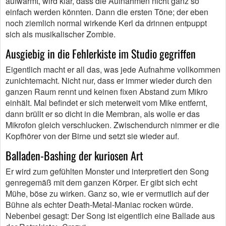
aufwärmt, wird klar, dass die Aufnahmen nicht ganz so
einfach werden könnten. Dann die ersten Töne; der eben
noch ziemlich normal wirkende Kerl da drinnen entpuppt
sich als musikalischer Zombie.
Ausgiebig in die Fehlerkiste im Studio gegriffen
Eigentlich macht er all das, was jede Aufnahme vollkommen
zunichtemacht. Nicht nur, dass er immer wieder durch den
ganzen Raum rennt und keinen fixen Abstand zum Mikro
einhält. Mal befindet er sich meterweit vom Mike entfernt,
dann brüllt er so dicht in die Membran, als wolle er das
Mikrofon gleich verschlucken. Zwischendurch nimmer er die
Kopfhörer von der Birne und setzt sie wieder auf.
Balladen-Bashing der kuriosen Art
Er wird zum gefühlten Monster und interpretiert den Song
genregemäß mit dem ganzen Körper. Er gibt sich echt
Mühe, böse zu wirken. Ganz so, wie er vermutlich auf der
Bühne als echter Death-Metal-Maniac rocken würde.
Nebenbei gesagt: Der Song ist eigentlich eine Ballade aus