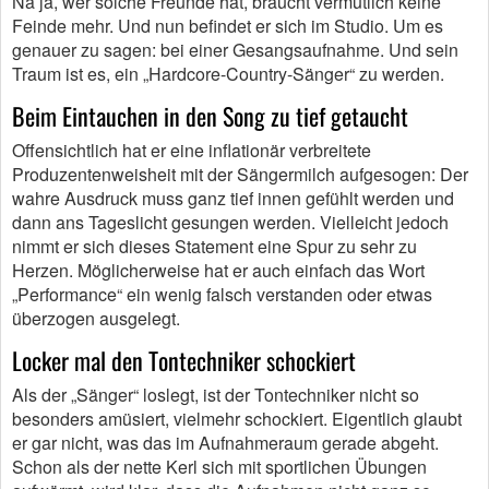
Na ja, wer solche Freunde hat, braucht vermutlich keine
Feinde mehr. Und nun befindet er sich im Studio. Um es
genauer zu sagen: bei einer Gesangsaufnahme. Und sein
Traum ist es, ein „Hardcore-Country-Sänger“ zu werden.
Beim Eintauchen in den Song zu tief getaucht
Offensichtlich hat er eine inflationär verbreitete
Produzentenweisheit mit der Sängermilch aufgesogen: Der
wahre Ausdruck muss ganz tief innen gefühlt werden und
dann ans Tageslicht gesungen werden. Vielleicht jedoch
nimmt er sich dieses Statement eine Spur zu sehr zu
Herzen. Möglicherweise hat er auch einfach das Wort
„Performance“ ein wenig falsch verstanden oder etwas
überzogen ausgelegt.
Locker mal den Tontechniker schockiert
Als der „Sänger“ loslegt, ist der Tontechniker nicht so
besonders amüsiert, vielmehr schockiert. Eigentlich glaubt
er gar nicht, was das im Aufnahmeraum gerade abgeht.
Schon als der nette Kerl sich mit sportlichen Übungen