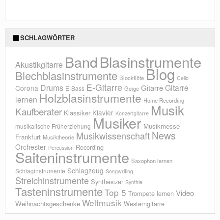
SCHLAGWÖRTER
Blasinstrumente
Band
Akustikgitarre
Blog
Blechblasinstrumente
Blockflöte
Cello
E-Gitarre
Drums
Gitarre
Gitarre
Corona
E-Bass
Geige
Holzblasinstrumente
lernen
Home Recording
Musik
Kaufberater
Klavier
Klassiker
Konzertgitarre
Musiker
Musikmesse
musikalische Früherziehung
News
Musikwissenschaft
Frankfurt
Musiktheorie
Orchester
Recording
Percussion
Saiteninstrumente
Saxophon lernen
Schlagzeug
Schlaginstrumente
Songwriting
Streichinstrumente
Synthesizer
Synthie
Tasteninstrumente
Top 5
Video
Trompete lernen
Weltmusik
Weihnachtsgeschenke
Westerngitarre