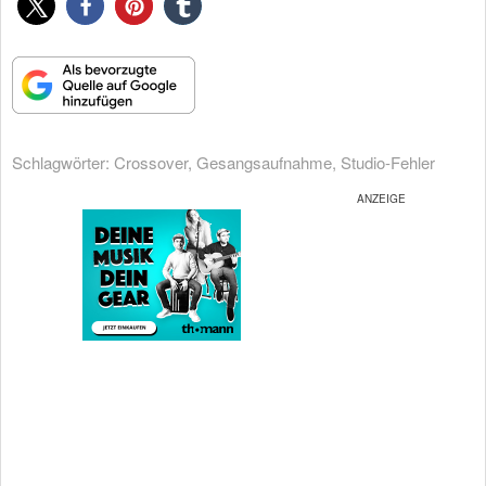
Schlagwörter:
Crossover
,
Gesangsaufnahme
,
Studio-Fehler