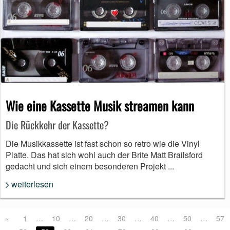
Wie eine Kassette Musik streamen kann
Die Rückkehr der Kassette?
Die Musikkassette ist fast schon so retro wie die Vinyl
Platte. Das hat sich wohl auch der Brite Matt Brailsford
gedacht und sich einem besonderen Projekt ...
weiterlesen
«
1
…
10
…
20
…
30
…
40
…
50
…
57