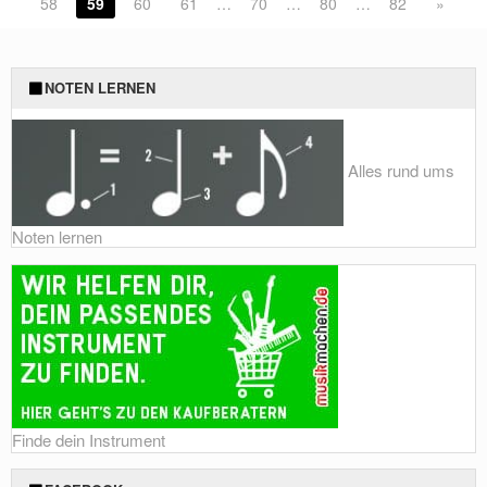
58
59
60
61
…
70
…
80
…
82
»
NOTEN LERNEN
Alles rund ums
Noten lernen
Finde dein Instrument