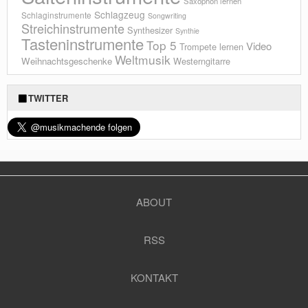
Saxophon lernen
Schlagzeug
Schlaginstrumente
Songwriting
Streichinstrumente
Synthesizer
Synthie
Tasteninstrumente
Top 5
Video
Trompete lernen
Weltmusik
Weihnachtsgeschenke
Westerngitarre
TWITTER
ABOUT
RSS
KONTAKT