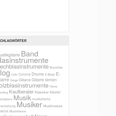
Scho
CHLAGWÖRTER
Band
ustikgitarre
lasinstrumente
lechblasinstrumente
Blockflöte
log
E-
Drums
Corona
E-Bass
Cello
tarre
Gitarre lernen
Gitarre
Geige
olzblasinstrumente
Home
Kaufberater
Klavier
Klassiker
ording
Musik
musikalische
ertgitarre
Musiker
Musikmesse
herziehung
nkfurt
Musiktheorie