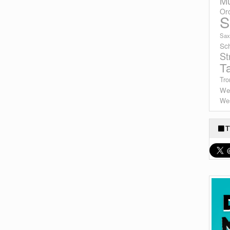
Mu
Or
S
Sax
Sc
St
T
Tro
We
Wes
T