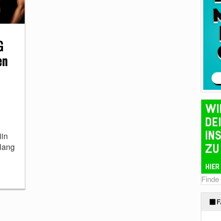
G
en
n
iin
 lang
Finde
F