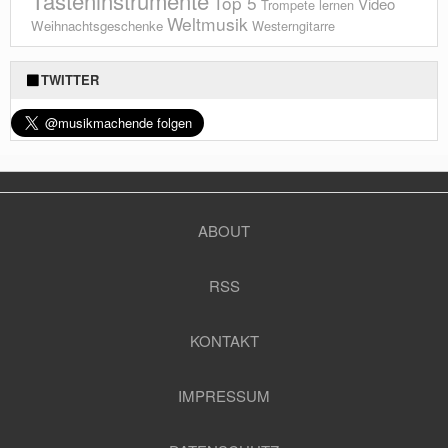
Tasteninstrumente
Top 5
Video
Trompete lernen
Weltmusik
Weihnachtsgeschenke
Westerngitarre
TWITTER
ABOUT
RSS
KONTAKT
IMPRESSUM