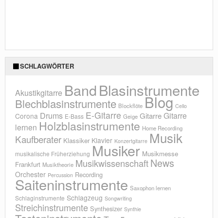
SCHLAGWÖRTER
Blasinstrumente
Band
Akustikgitarre
Blog
Blechblasinstrumente
Blockflöte
Cello
E-Gitarre
Drums
Gitarre
Gitarre
Corona
E-Bass
Geige
Holzblasinstrumente
lernen
Home Recording
Musik
Kaufberater
Klavier
Klassiker
Konzertgitarre
Musiker
Musikmesse
musikalische Früherziehung
News
Musikwissenschaft
Frankfurt
Musiktheorie
Orchester
Recording
Percussion
Saiteninstrumente
Saxophon lernen
Schlagzeug
Schlaginstrumente
Songwriting
Streichinstrumente
Synthesizer
Synthie