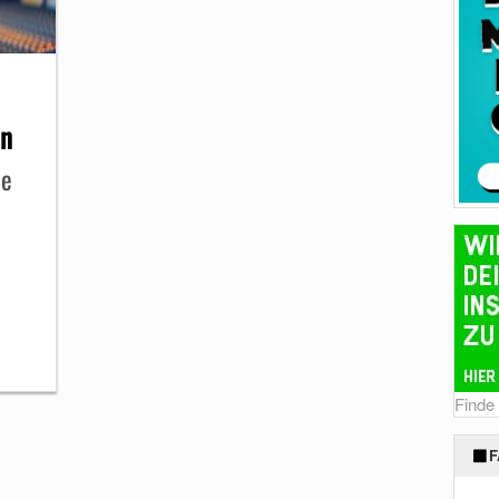
en
de
Finde
F