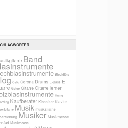
Scho
CHLAGWÖRTER
Band
ustikgitarre
lasinstrumente
lechblasinstrumente
Blockflöte
log
E-
Drums
Corona
E-Bass
Cello
tarre
Gitarre lernen
Gitarre
Geige
olzblasinstrumente
Home
Kaufberater
Klavier
Klassiker
ording
Musik
musikalische
ertgitarre
Musiker
Musikmesse
herziehung
nkfurt
Musiktheorie