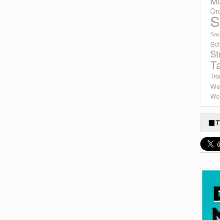
Mu
Or
S
Sax
Sc
St
T
Tro
We
Wes
T