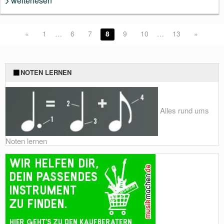
weiterlesen
«
1
…
6
7
8
9
10
…
13
»
NOTEN LERNEN
Alles rund ums
Noten lernen