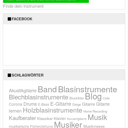
Finde dein Instrument
FACEBOOK
SCHLAGWÖRTER
Blasinstrumente
Band
Akustikgitarre
Blog
Blechblasinstrumente
Blockflöte
Cello
E-Gitarre
Drums
Gitarre
Gitarre
Corona
E-Bass
Geige
Holzblasinstrumente
lernen
Home Recording
Musik
Kaufberater
Klavier
Klassiker
Konzertgitarre
Musiker
Musikmesse
musikalische Früherziehung