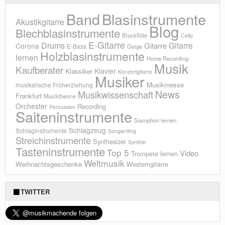
Blasinstrumente
Band
Akustikgitarre
Blog
Blechblasinstrumente
Blockflöte
Cello
E-Gitarre
Drums
Gitarre
Gitarre
Corona
E-Bass
Geige
Holzblasinstrumente
lernen
Home Recording
Musik
Kaufberater
Klavier
Klassiker
Konzertgitarre
Musiker
Musikmesse
musikalische Früherziehung
News
Musikwissenschaft
Frankfurt
Musiktheorie
Orchester
Recording
Percussion
Saiteninstrumente
Saxophon lernen
Schlagzeug
Schlaginstrumente
Songwriting
Streichinstrumente
Synthesizer
Synthie
Tasteninstrumente
Top 5
Video
Trompete lernen
Weltmusik
Weihnachtsgeschenke
Westerngitarre
TWITTER